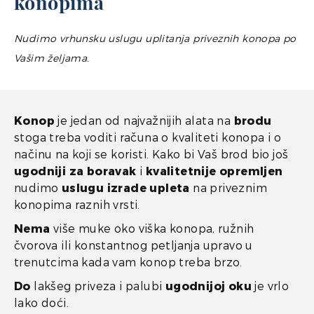
konopima
Nudimo vrhunsku uslugu uplitanja priveznih konopa po
Vašim željama.
Konop
je jedan od najvažnijih alata na
brodu
stoga treba voditi računa o kvaliteti konopa i o
načinu na koji se koristi. Kako bi Vaš brod bio još
ugodniji za boravak
i
kvalitetnije opremljen
nudimo
uslugu izrade upleta
na priveznim
konopima raznih vrsti.
Nema
više muke oko viška konopa, ružnih
čvorova ili konstantnog petljanja upravo u
trenutcima kada vam konop treba brzo.
Do
lakšeg priveza i palubi
ugodnijoj oku
je vrlo
lako doći.