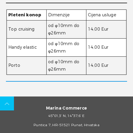
Pleteni konop
Dimenzije
Cijena usluge
od φ10mm do
Top cruising
14,00 Eur
φ26mm
od φ10mm do
Handy elastic
14,00 Eur
φ26mm
od φ10mm do
Porto
14,00 Eur
φ26mm
Marina Commerce
45°01,3’ N, 14°37,6’ E
Puntica 7, HR-51521 Punat, Hrvatska