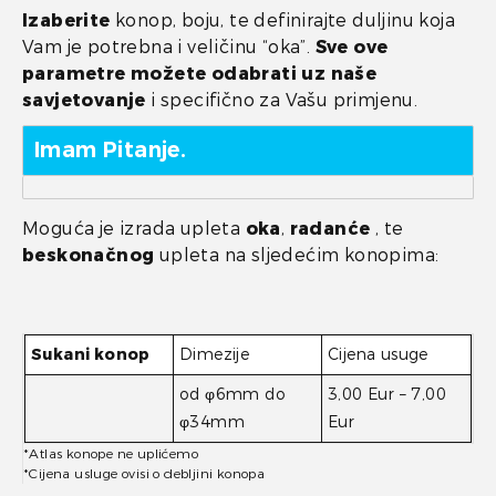
Izaberite
konop, boju, te definirajte duljinu koja
Vam je potrebna i veličinu “oka”.
Sve ove
parametre možete odabrati uz naše
savjetovanje
i specifično za Vašu primjenu.
Imam Pitanje.
Moguća je izrada upleta
oka
,
radanće
, te
beskonačnog
upleta na sljedećim konopima:
Sukani konop
Dimezije
Cijena usuge
od φ6mm do
3,00 Eur – 7,00
φ34mm
Eur
*Atlas konope ne uplićemo
*Cijena usluge ovisi o debljini konopa