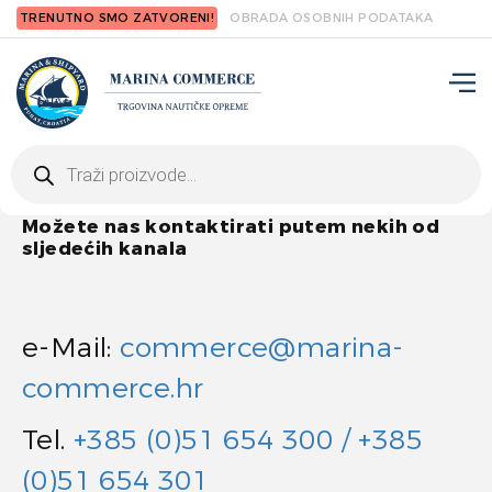
TRENUTNO SMO ZATVORENI!
OBRADA OSOBNIH PODATAKA
Products
search
Možete nas kontaktirati putem nekih od
sljedećih kanala
e-Mail:
commerce@marina-
commerce.hr
Tel.
+385 (0)51 654 300 / +385
(0)51 654 301