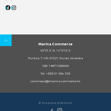
Facebook
Instagram
Marina Commerce
45°01,3’ N, 14°37,6’ E
Puntica 7, HR-51521 Punat, Hrvatska
OIB 19871089969
Tel.
+385 51 654 303
commerce@marina-commerce.hr
© Sva prava pridržana!