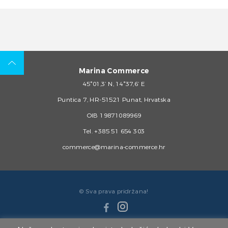
Marina Commerce
45°01,3’ N, 14°37,6’ E
Puntica 7, HR-51521 Punat, Hrvatska
OIB 19871089969
Tel.
+385 51 654 303
commerce@marina-commerce.hr
© Sva prava pridržana!