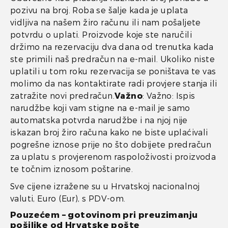
pozivu na broj. Roba se šalje kada je uplata
vidljiva na našem žiro računu ili nam pošaljete
potvrdu o uplati. Proizvode koje ste naručili
držimo na rezervaciju dva dana od trenutka kada
ste primili naš predračun na e-mail. Ukoliko niste
uplatili u tom roku rezervacija se poništava te vas
molimo da nas kontaktirate radi provjere stanja ili
zatražite novi predračun.
Važno
: Važno: Ispis
narudžbe koji vam stigne na e-mail je samo
automatska potvrda narudžbe i na njoj nije
iskazan broj žiro računa kako ne biste uplaćivali
pogrešne iznose prije no što dobijete predračun
za uplatu s provjerenom raspoloživosti proizvoda
te točnim iznosom poštarine.
Sve cijene izražene su u Hrvatskoj nacionalnoj
valuti, Euro (Eur), s PDV-om.
Pouzećem – gotovinom pri preuzimanju
pošiljke od Hrvatske pošte