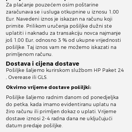
Za plaćanje pouzećem osim poštarine
zaračunava se i usluga otkupnine u iznosu 1,00
Eur. Navedeni iznos je iskazan na računu koji
primite. Prilikom uručenja pošiljke dužni ste
uplatiti i naknadu za transakciju novca najmanje
još 1,00 Eur, odnosno 3 % od ukupne vrijednosti
pošiljke. Taj iznos vam ne možemo iskazati na
primljenom računu.
Dostava i cijena dostave
Pošiljke šaljemo kurirskom službom HP Paket 24
, Overease ili GLS.
Okvirno vrijeme dostave pošiljki:
Pošiljke šaljemo radnim danom od ponedjeljka
do petka, kada imamo evidentiranu uplatu na
žiro računu ili primljen dokaz o uplati. Vrijeme
dostave iznosi 2-4 radna dana ne uključujući
datum predaje pošiljke.