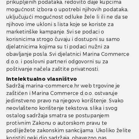
prikupljenih podataka, redovito daje kupcima
mogućnost izbora o upotrebi njihovih podataka,
uključujući mogućnost odluke žele li ili ne da se
njihovo ime ukloni s lista koje se koriste za
marketinške kampanje. Svi se podaci o
korisnicima strogo čuvaju i dostupni su samo
djelatnicima kojima su ti podaci nužni za
obavljanje posla. Svi djelatnici Marina Commerce
d.o.o. i poslovni partneri odgovorni su za
poštivanje načela zaštite privatnosti.
Intelektualno vlasništvo
Sadržaj marina-commerce.hr web trgovine je
zaštićen i Marina Commerce d.o.o. ostvaruje
jedinstveno pravo na njegovo korištenje. Svako
neovlašteno korištenje tekstova, slika i svog
ostalog sadržaja smatra se postupanjem
protivnim Zakonu o autorskom pravu te
podliježete zakonskim sankcijama. Ukoliko želite
koristiti neki dio sadržaja, obavezno nas