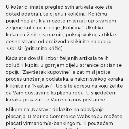
U košarici imate pregled svih artikala koje ste
dotad odabrali, te cijenu i količinu. Količinu
pojedinog artikla možete mijenjati upisivanjem
željene količine u polje „Količina”. Ukoliko
košaricu želite isprazniti, pokraj svakog artikla s
desne strane od proizvoda klikinite na opciju
“Obriši” (pritisnite križič).
Kada ste dovršili izbor željenih artikala te ih
odlučili kupiti, u gornjem dijelu stranice pritisnite
opciju “Završetak kupovine”, a zatim slijedite
proces unošenja podataka, a nakon svakog koraka
kliknite na “Nastavi” . Upišite adresu na koju želite
da Vam dostavimo kupljenu robu. U slijedećem
koraku prikazat će Vam se iznos poštarine.
Klikom na „Nastavi” dolazite na obavljanje
plaćanja. U Marina Commerce Webshopu možete
plaćati virmanom/e-bankingom, ili pouzećem