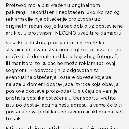
Proizvod mora biti vraćen u originalnom
pakiranju, nekorišten i neoštećen (ukoliko razlog
reklamacije nije oštećenje proizvoda) uz
originalni račun koji je kupac dobio uz dostavljene
artikle. U protivnom, NEĆEMO uvažiti reklamaciju.
Slika koja ilustrira proizvod na internetskoj
stranici odgovara stvarnom izgledu proizvoda, ali
može doći do male razlike u boji zbog fotografije
ili monitora, te kupac ne može reklamirati ovaj
segment. Prodavatelj nije odgovoran za
eventualna oštećenja i ostale obveze koje se
nalaze u domeni dostavljača (tvrtke koja obavlja
poslove dostave proizvoda). U slučaju da vam je
pristigla pošiljka oštećena u transportu, vratite
istu po dostavljaču na našu adresu, a vama će biti
poslana nova pošiljka s ispravnim artiklima na naš
trošak.
Ističemo da je uz artikle koji se vraćaju, mijenjaju