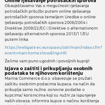
Online rješavanje potrošačkih sporova
Obavještavamo Vas o mogućnosti rješavanja
potrošačkih pritužbi putem online rješavanja
potrošačkih sporova temeljem Uredbe o online
rješavanju potrošačkih sporova 2006/2004 i
Direktive 2009/22/EC i Direktive o alternativnom
rješavanju alternativnih sporova 2013/11/EU
putem linka:
https://webgate.ec.europa.eu/odr/main/index.cfm?
event=main.home.show&lng=HR
Želimo vam puno ugodnih i povoljnih kupnji!
Izjava o zaštiti i prikupljanju osobnih
podataka te njihovom korištenju
Marina Commerce d.o.o. obavezuje se pružati
zaštitu osobnim podacima kupaca, na način da
prikuplja samo nužne, osnovne podatke o
kupcima/ korisnicima koji su nužni za ispunjenje
naših obveza; informira kupce o načinu korištenja