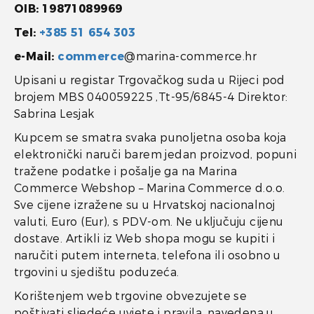
OIB: 19871089969
Tel:
+385 51 654 303
e-Mail:
commerce
@marina-commerce.hr
Upisani u registar Trgovačkog suda u Rijeci pod
brojem MBS 040059225 ,Tt-95/6845-4 Direktor:
Sabrina Lesjak
Kupcem se smatra svaka punoljetna osoba koja
elektronički naruči barem jedan proizvod, popuni
tražene podatke i pošalje ga na Marina
Commerce Webshop – Marina Commerce d.o.o.
Sve cijene izražene su u Hrvatskoj nacionalnoj
valuti, Euro (Eur), s PDV-om. Ne uključuju cijenu
dostave. Artikli iz Web shopa mogu se kupiti i
naručiti putem interneta, telefona ili osobno u
trgovini u sjedištu poduzeća.
Korištenjem web trgovine obvezujete se
poštivati sljedeće uvjete i pravila, navedena u