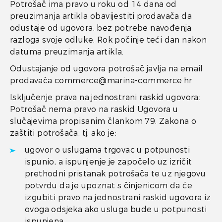
Potrošač ima pravo u roku od 14 dana od
preuzimanja artikla obavijestiti prodavača da
odustaje od ugovora, bez potrebe navođenja
razloga svoje odluke. Rok počinje teći dan nakon
datuma preuzimanja artikla.
Odustajanje od ugovora potrošač javlja na email
prodavača commerce@marina-commerce.hr
Isključenje prava na jednostrani raskid ugovora:
Potrošač nema pravo na raskid Ugovora u
slučajevima propisanim člankom 79. Zakona o
zaštiti potrošača, tj. ako je:
ugovor o uslugama trgovac u potpunosti
ispunio, a ispunjenje je započelo uz izričit
prethodni pristanak potrošača te uz njegovu
potvrdu da je upoznat s činjenicom da će
izgubiti pravo na jednostrani raskid ugovora iz
ovoga odsjeka ako usluga bude u potpunosti
ispunjena