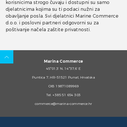
korisnicima strogo čuvaju i dostupni su samo
djelatnicima kojima su ti podaci nužni za
obavljanje posla. Svi djelatnici Marine Commerce
d.o.o. i poslovni partneri odgovorni su za
poštivanje načela zaštite privatnosti.
Marina Commerce
45°01,3’ N, 14°37,6’ E
Puntica 7, HR-51521 Punat, Hrvatska
OIB 19871089969
Tel.
+385 51 654 303
commerce@marina-commerce.hr