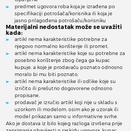
predmet ugovora roba koja je izrađena po
specifikaciji potrošača/korisnika ili koja je
jasno prilagođena potrošaču/korisniku
Materijalni nedostatak može se uvažiti
kada:
artikl nema karakteristike potrebne za
njegovo normalno korištenje ili promet,
artikl nema karakteristike koje su potrebne za
posebno korištenje zbog čega ga kupac
kupuje, a koje je prodavaču poznato odnosno
moralo bi mu biti poznato,
artikl nema karakteristike ili odlike koje su
izričito ili prešutno dogovorene odnosno
propisane,
prodavač je izručio artikl koji nije u skladu s
uzorkom ili modelom, osim ako je uzorak ili
model prikazan samo u informativne svrhe.
Ako je dostava iz bilo kojeg razloga izvršena prije
zaprimanja obavijesti o raskidu ugovora, kupac