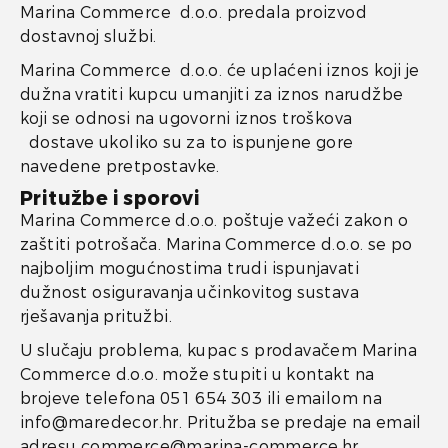
Marina Commerce d.o.o. predala proizvod
dostavnoj službi.
Marina Commerce d.o.o. će uplaćeni iznos koji je
dužna vratiti kupcu umanjiti za iznos narudžbe
koji se odnosi na ugovorni iznos troškova
dostave ukoliko su za to ispunjene gore
navedene pretpostavke.
Pritužbe i sporovi
Marina Commerce d.o.o. poštuje važeći zakon o
zaštiti potrošača. Marina Commerce d.o.o. se po
najboljim mogućnostima trudi ispunjavati
dužnost osiguravanja učinkovitog sustava
rješavanja pritužbi.
U slučaju problema, kupac s prodavačem Marina
Commerce d.o.o. može stupiti u kontakt na
brojeve telefona 051 654 303 ili emailom na
info@maredecor.hr. Pritužba se predaje na email
adresu commerce@marina-commerce.hr