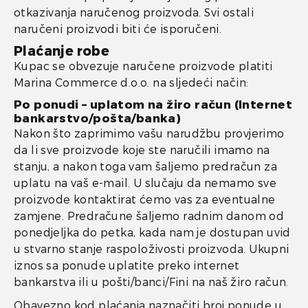
otkazivanja naručenog proizvoda. Svi ostali
naručeni proizvodi biti će isporučeni.
Plaćanje robe
Kupac se obvezuje naručene proizvode platiti
Marina Commerce d.o.o. na sljedeći način:
Po ponudi – uplatom na žiro račun (Internet
bankarstvo/pošta/banka)
Nakon što zaprimimo vašu narudžbu provjerimo
da li sve proizvode koje ste naručili imamo na
stanju, a nakon toga vam šaljemo predračun za
uplatu na vaš e-mail. U slučaju da nemamo sve
proizvode kontaktirat ćemo vas za eventualne
zamjene. Predračune šaljemo radnim danom od
ponedjeljka do petka, kada nam je dostupan uvid
u stvarno stanje raspoloživosti proizvoda. Ukupni
iznos sa ponude uplatite preko internet
bankarstva ili u pošti/banci/Fini na naš žiro račun.
Obavezno kod plaćanja naznačiti broj ponude u