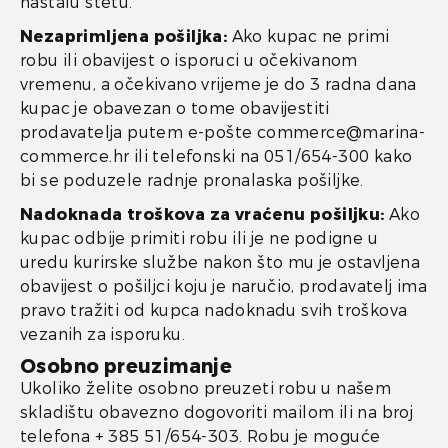
nastalu štetu.
Nezaprimljena pošiljka:
Ako kupac ne primi
robu ili obavijest o isporuci u očekivanom
vremenu, a očekivano vrijeme je do 3 radna dana
kupac je obavezan o tome obavijestiti
prodavatelja putem e-pošte commerce@marina-
commerce.hr ili telefonski na 051/654-300 kako
bi se poduzele radnje pronalaska pošiljke.
Nadoknada troškova za vraćenu pošiljku:
Ako
kupac odbije primiti robu ili je ne podigne u
uredu kurirske službe nakon što mu je ostavljena
obavijest o pošiljci koju je naručio, prodavatelj ima
pravo tražiti od kupca nadoknadu svih troškova
vezanih za isporuku.
Osobno preuzimanje
Ukoliko želite osobno preuzeti robu u našem
skladištu obavezno dogovoriti mailom ili na broj
telefona + 385 51/654-303. Robu je moguće