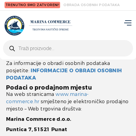
TRENUTNO SMO ZATVORENI!
OBRADA OSOBNIH PODATAKA
Products
search
Za informacije o obradi osobnih podataka
posjetite:
INFORMACIJE O OBRADI OSOBNIH
PODATAKA
Podaci o prodajnom mjestu
Na web stranicama
www.marina-
commerce.hr
smješteno je elektroničko prodajno
mjesto – Web trgovina društva:
Marina Commerce d.o.o.
Puntica 7, 51521 Punat