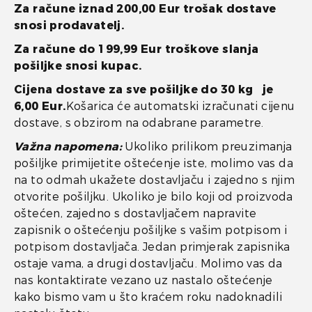
Za račune iznad 200,00 Eur trošak dostave
snosi prodavatelj.
Za račune do 199,99 Eur troškove slanja
pošiljke snosi kupac.
Cijena dostave za sve pošiljke do 30 kg je
6,00 Eur.
Košarica će automatski izračunati cijenu
dostave, s obzirom na odabrane parametre.
Važna napomena:
Ukoliko prilikom preuzimanja
pošiljke primijetite oštećenje iste, molimo vas da
na to odmah ukažete dostavljaču i zajedno s njim
otvorite pošiljku. Ukoliko je bilo koji od proizvoda
oštećen, zajedno s dostavljačem napravite
zapisnik o oštećenju pošiljke s vašim potpisom i
potpisom dostavljača. Jedan primjerak zapisnika
ostaje vama, a drugi dostavljaču. Molimo vas da
nas kontaktirate vezano uz nastalo oštećenje
kako bismo vam u što kraćem roku nadoknadili