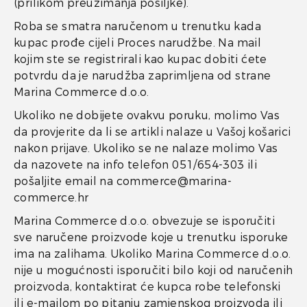
(prilikom preuzimanja pošiljke).
Roba se smatra naručenom u trenutku kada
kupac prođe cijeli Proces narudžbe. Na mail
kojim ste se registrirali kao kupac dobiti ćete
potvrdu da je narudžba zaprimljena od strane
Marina Commerce d.o.o.
Ukoliko ne dobijete ovakvu poruku, molimo Vas
da provjerite da li se artikli nalaze u Vašoj košarici
nakon prijave. Ukoliko se ne nalaze molimo Vas
da nazovete na info telefon 051/654-303 ili
pošaljite email na commerce@marina-
commerce.hr
Marina Commerce d.o.o. obvezuje se isporučiti
sve naručene proizvode koje u trenutku isporuke
ima na zalihama. Ukoliko Marina Commerce d.o.o.
nije u mogućnosti isporučiti bilo koji od naručenih
proizvoda, kontaktirat će kupca robe telefonski
ili e-mailom po pitanju zamjenskog proizvoda ili