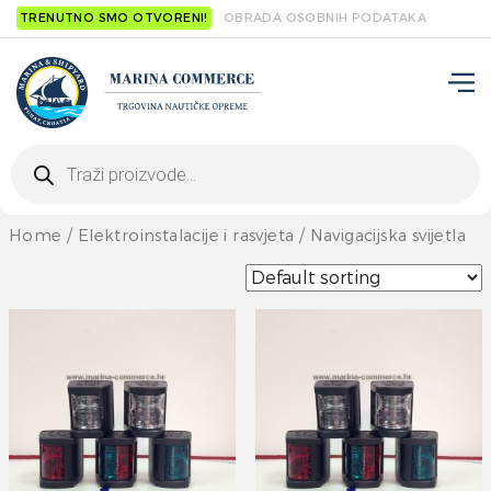
TRENUTNO SMO OTVORENI!
OBRADA OSOBNIH PODATAKA
Products
search
Home
/
Elektroinstalacije i rasvjeta
/ Navigacijska svijetla