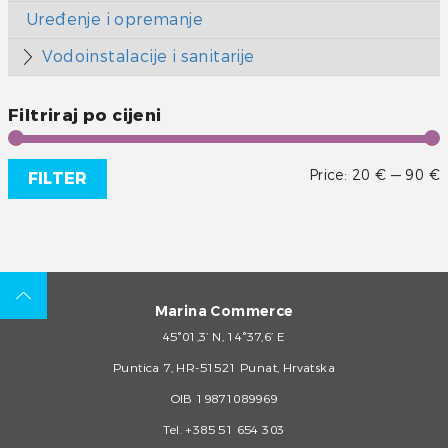
Uređenje i opremanje
Vodoinstalacije i sanitarije
Filtriraj po cijeni
Price:
20 €
—
90 €
FILTER
Marina Commerce
45°01,3’ N, 14°37,6’ E
Puntica 7, HR-51521 Punat, Hrvatska
OIB 19871089969
Tel.
+385 51 654 303