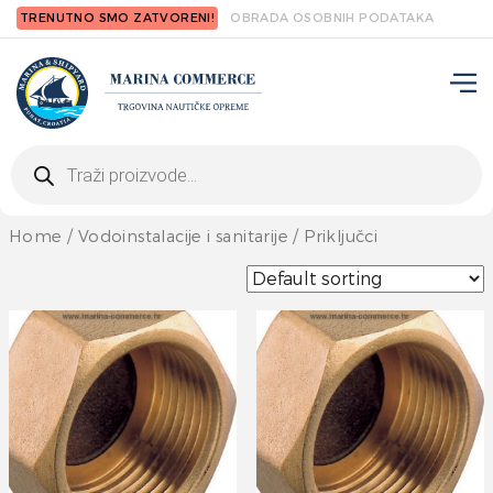
TRENUTNO SMO ZATVORENI!
OBRADA OSOBNIH PODATAKA
Products
search
Home
/
Vodoinstalacije i sanitarije
/ Priključci