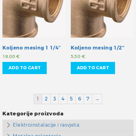
Koljeno mesing 1 1/4″
Koljeno mesing 1/2″
18,00
€
5,50
€
ADD TO CART
ADD TO CART
1
2
3
4
5
6
7
→
Kategorije proizvoda
Elektroinstalacije i rasvjeta