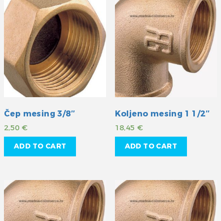
Čep mesing 3/8″
Koljeno mesing 1 1/2″
2,50
€
18,45
€
ADD TO CART
ADD TO CART