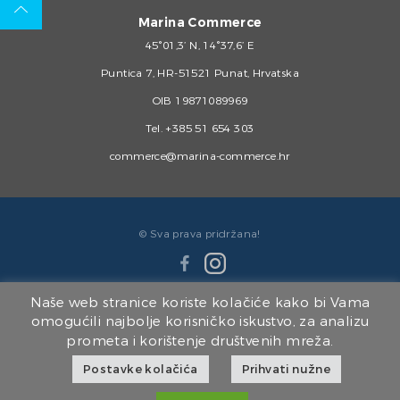
Marina Commerce
45°01,3’ N, 14°37,6’ E
Puntica 7, HR-51521 Punat, Hrvatska
OIB 19871089969
Tel.
+385 51 654 303
commerce@marina-commerce.hr
© Sva prava pridržana!
Naše web stranice koriste kolačiće kako bi Vama
omogućili najbolje korisničko iskustvo, za analizu
prometa i korištenje društvenih mreža.
Članice Marina Punat Grupe:
Postavke kolačića
Prihvati nužne
Marina Punat d.o.o.
|
Brodogradilište Punat d.o.o.
|
Marina Punat Hotel & Resort
|
Marina Commerce d.o.o.
|
Kvarner d.o.o.