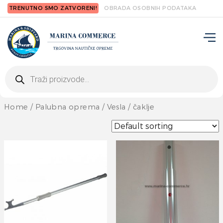
TRENUTNO SMO ZATVORENI!
OBRADA OSOBNIH PODATAKA
Products
search
Home
/
Palubna oprema
/ Vesla / čaklje