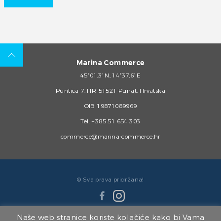
Marina Commerce
45°01,3’ N, 14°37,6’ E
Puntica 7, HR-51521 Punat, Hrvatska
OIB 19871089969
Tel.
+385 51 654 303
commerce@marina-commerce.hr
© Sva prava pridržana!
Naše web stranice koriste kolačiće kako bi Vama