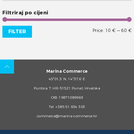
Filtriraj po cijeni
Price:
10 €
—
60 €
FILTER
Marina Commerce
45°01,3’ N, 14°37,6’ E
Puntica 7, HR-51521 Punat, Hrvatska
OIB 19871089969
Tel.
+385 51 654 303
commerce@marina-commerce.hr