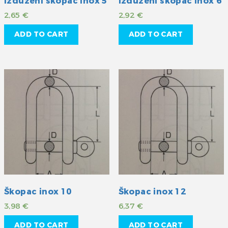
Izduženi škopac inox 5
Izduženi škopac inox 6
2,65
€
2,92
€
ADD TO CART
ADD TO CART
Škopac inox 10
Škopac inox 12
3,98
€
6,37
€
ADD TO CART
ADD TO CART