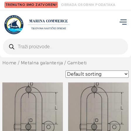
TRENUTNO SMO ZATVORENI!
OBRADA OSOBNIH PODATAKA
Products
search
Home
/
Metalna galanterija
/ Gambeti