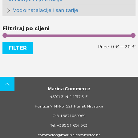
Vodoinstalacije i sanitarije
Filtriraj po cijeni
Price:
0 €
—
20 €
FILTER
Marina Commerce
45°01,3’ N, 14°37,6’ E
Puntica 7, HR-51521 Punat, Hrvatska
OIB 19871089969
Tel.
+385 51 654 303
commerce@marina-commerce.hr