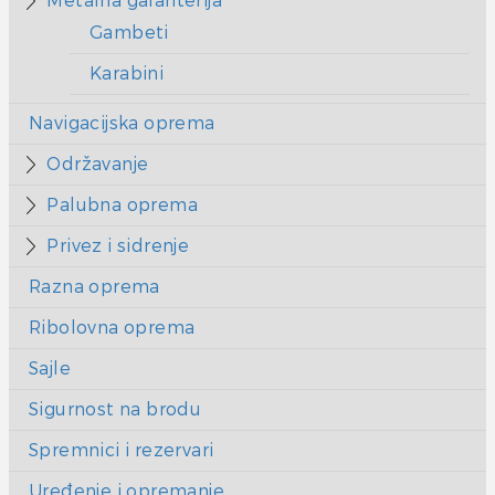
Metalna galanterija
Gambeti
Karabini
Navigacijska oprema
Održavanje
Palubna oprema
Privez i sidrenje
Razna oprema
Ribolovna oprema
Sajle
Sigurnost na brodu
Spremnici i rezervari
Uređenje i opremanje