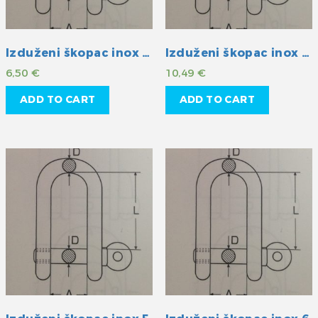
Izduženi škopac inox 10
Izduženi škopac inox 12
6,50
€
10,49
€
ADD TO CART
ADD TO CART