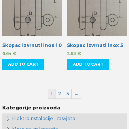
Škopac izvrnuti inox 10
Škopac izvrnuti inox 5
6,64
€
2,65
€
ADD TO CART
ADD TO CART
1
2
3
→
Kategorije proizvoda
Elektroinstalacije i rasvjeta