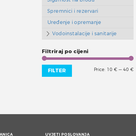
Spremnici i rezervari
Uređenje i opremanje
Vodoinstalacije i sanitarije
Filtriraj po cijeni
Price:
10 €
—
40 €
FILTER
ANICA
UVJETI POSLOVANJA