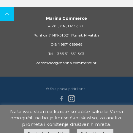
Marina Commerce
45°01,3’ N, 14°37,6’ E
Puntica 7, HR-51521 Punat, Hrvatska
OIB 19871089969
Tel.
+385 51 654 303
commerce@marina-commerce.hr
© Sva prava pridržana!
Naše web stranice koriste kolačiće kako bi Vama
omogućili najbolje korisničko iskustvo, za analizu
prometa i korištenje društvenih mreža.
Članice Marina Punat Grupe: