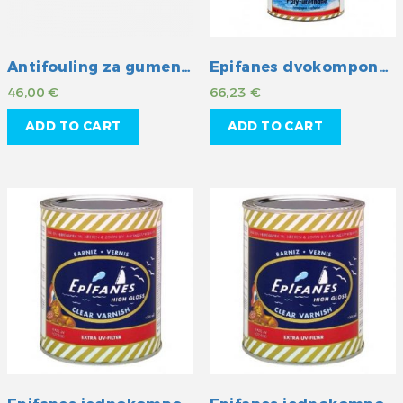
Antifouling za gumenjake Flexy
Epifanes dvokomponentni poliuretanski lak
46,00
€
66,23
€
ADD TO CART
ADD TO CART