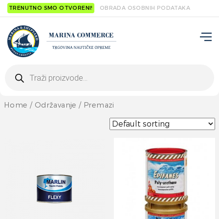
TRENUTNO SMO OTVORENI!
OBRADA OSOBNIH PODATAKA
Products
search
Home
/
Održavanje
/ Premazi