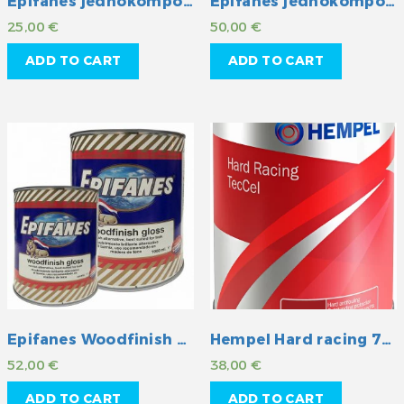
Epifanes jednokomponentni lak 0,5l
Epifanes jednokomponentni lak 1l
25,00
€
50,00
€
ADD TO CART
ADD TO CART
Epifanes Woodfinish Gloss 1l
Hempel Hard racing 750 ml
52,00
€
38,00
€
ADD TO CART
ADD TO CART