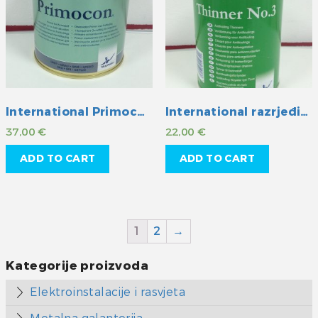
International Primocon
International razrjeđivač No.3
37,00
€
22,00
€
ADD TO CART
ADD TO CART
1
2
→
Kategorije proizvoda
Elektroinstalacije i rasvjeta