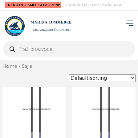
TRENUTNO SMO ZATVORENI!
OBRADA OSOBNIH PODATAKA
Products
search
Home
/ Sajle