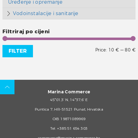
Uređenje i opremanje
Vodoinstalacije i sanitarije
Filtriraj po cijeni
Price:
10 €
—
80 €
FILTER
Marina Commerce
45°01,3’ N, 14°37,6’ E
Puntica 7, HR-51521 Punat, Hrvatska
OIB 19871089969
Tel.
+385 51 654 303
commerce@marina-commerce.hr