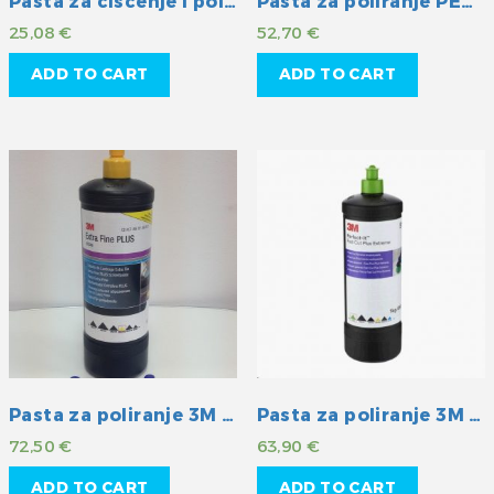
Pasta za čišćenje i poliranje Starbrite
Pasta za poliranje PERFECT-IT III 3M
25,08
€
52,70
€
ADD TO CART
ADD TO CART
Pasta za poliranje 3M Extra fine plus
Pasta za poliranje 3M Fast cut plus
72,50
€
63,90
€
ADD TO CART
ADD TO CART