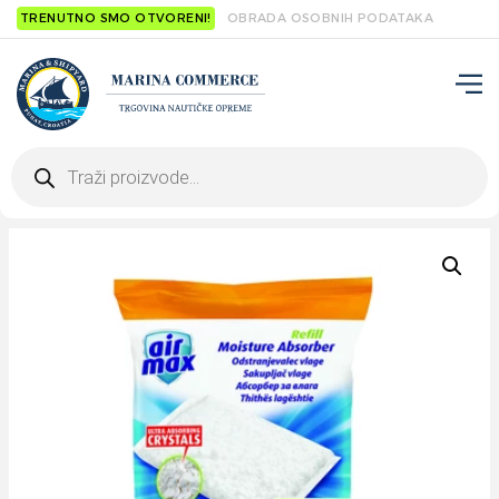
TRENUTNO SMO OTVORENI!
OBRADA OSOBNIH PODATAKA
Products
search