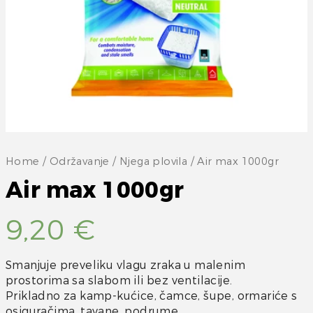
Home
/
Održavanje
/
Njega plovila
/ Air max 1000gr
Air max 1000gr
9,20
€
Smanjuje preveliku vlagu zraka u malenim
prostorima sa slabom ili bez ventilacije.
Prikladno za kamp-kućice, čamce, šupe, ormariće s
osiguračima, tavane, podrume,