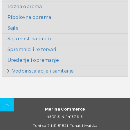
Razna oprema
Ribolovna oprema
Sajle
Sigurnost na brodu
Spremnici i rezervari
Uređenje i opremanje
Vodoinstalacije i sanitarije
Marina Commerce
45°01,3’ N, 14°37,6’ E
Puntica 7, HR-51521 Punat, Hrvatska