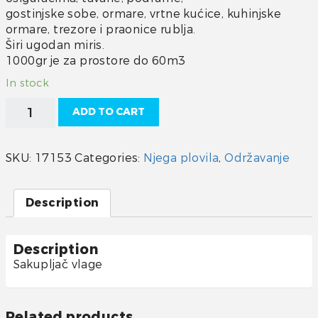
gostinjske sobe, ormare, vrtne kućice, kuhinjske
ormare, trezore i praonice rublja.
Širi ugodan miris.
1000gr je za prostore do 60m3
In stock
Air
ADD TO CART
max
1000gr
quantity
SKU:
17153
Categories:
Njega plovila
,
Održavanje
Description
Description
Sakupljač vlage
Related products