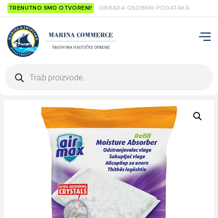
TRENUTNO SMO OTVORENI!
OBRADA OSOBNIH PODATAKA
Products
search