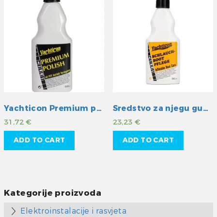
Yachticon Premium politura s teflon-om
Sredstvo za njegu gumenih čamaca
31,72
€
23,23
€
ADD TO CART
ADD TO CART
Kategorije proizvoda
Elektroinstalacije i rasvjeta