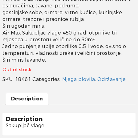
osiguračima, tavane, podrume,
gostinjske sobe, ormare, vrtne kućice, kuhinjske
ormare, trezore i praonice rublja.
Širi ugodan miris.
Air Max Sakupljač vlage 450 g radi otprilike tri
mjeseca u prostoru veličine do 30m³.
Jedno punjenje upije otprilike 0,5 l vode, ovisno o
temperaturi, vlažnosti zraka i veličini prostorije.
Širi miris lavande.
Out of stock
SKU:
18461
Categories:
Njega plovila
,
Održavanje
Description
Description
Sakupljač vlage