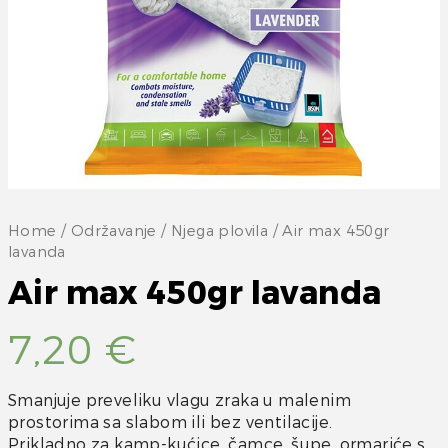
Home
/
Održavanje
/
Njega plovila
/ Air max 450gr
lavanda
Air max 450gr lavanda
7,20
€
Smanjuje preveliku vlagu zraka u malenim
prostorima sa slabom ili bez ventilacije.
Prikladno za kamp-kućice, čamce, šupe, ormariće s