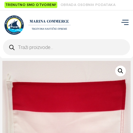
TRENUTNO SMO OTVORENI!
OBRADA OSOBNIH PODATAKA
Products
search