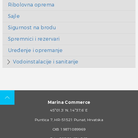
Ribolovna oprema
Sajle
Sigurnost na brodu
Spremnici i rezervari
Uređenje i opremanje
Vodoinstalacije i sanitarije
Marina Commerce
45°01,3’ N, 14°37,6’ E
Puntica 7, HR-51521 Punat, Hrvatska
OIB 19871089969