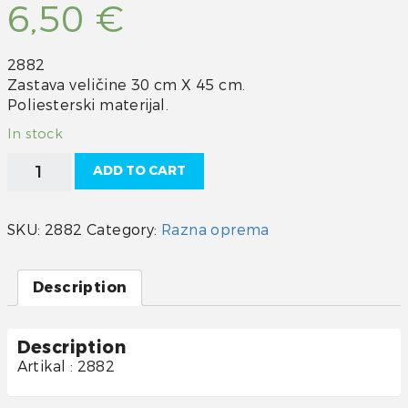
6,50
€
2882
Zastava veličine 30 cm X 45 cm.
Poliesterski materijal.
In stock
Austrijska
ADD TO CART
zastava
30
X
SKU:
2882
Category:
Razna oprema
45
cm
quantity
Description
Description
Artikal : 2882