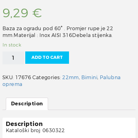
9,29
€
Baza za ogradu pod 60° . Promjer rupe je 22
mm.Materijal : Inox AISI 316Debela stijenka.
In stock
Bimini
ADD TO CART
prolazni
element
INOX
SKU:
17676
Categories:
22mm
,
Bimini
,
Palubna
22
oprema
mm
quantity
Description
Description
Kataloški broj: 0630322