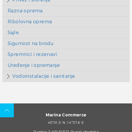
Razna oprema
Ribolovna oprema
Sajle
Sigurnost na brodu
Spremnici i rezervari
Uređenje i opremanje
Vodoinstalacije i sanitarije
Marina Commerce
45°01,3’ N, 14°37,6’ E
Puntica 7, HR-51521 Punat, Hrvatska