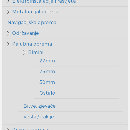
Elektroinstalacije i rasvjeta
Metalna galanterija
Navigacijska oprema
Održavanje
Palubna oprema
Bimini
22mm
25mm
30mm
Ostalo
Bitve, zjevače
Vesla / čaklje
Privez i sidrenje