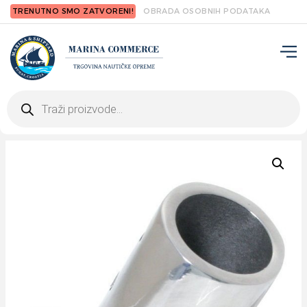
TRENUTNO SMO ZATVORENI!
OBRADA OSOBNIH PODATAKA
Products
search