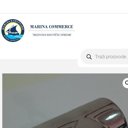
Products
search