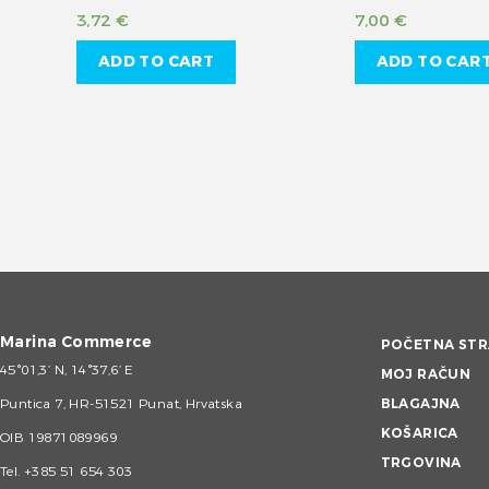
3,72
€
7,00
€
ADD TO CART
ADD TO CAR
Marina Commerce
POČETNA STR
45°01,3’ N, 14°37,6’ E
MOJ RAČUN
Puntica 7, HR-51521 Punat, Hrvatska
BLAGAJNA
KOŠARICA
OIB 19871089969
TRGOVINA
Tel.
+385 51 654 303