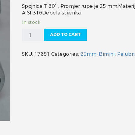
Spojnica T 60° . Promjer rupe je 25 mm.Materija
AISI 316Debela stijenka.
In stock
Bimini
ADD TO CART
prolazni
element
INOX
SKU:
17681
Categories:
25mm
,
Bimini
,
Palubn
25
mm
quantity