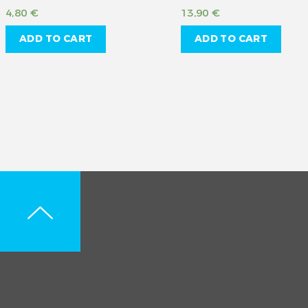
4,80
€
13,90
€
ADD TO CART
ADD TO CART