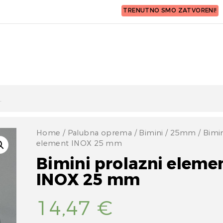
TRENUTNO SMO ZATVORENI!
Home
/
Palubna oprema
/
Bimini
/
25mm
/ Bimin
element INOX 25 mm
Bimini prolazni eleme
INOX 25 mm
14,47
€