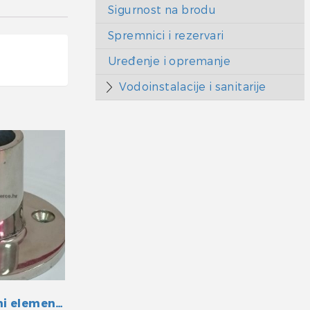
Sigurnost na brodu
Spremnici i rezervari
Uređenje i opremanje
Vodoinstalacije i sanitarije
Bimini prolazni element INOX 25 mm