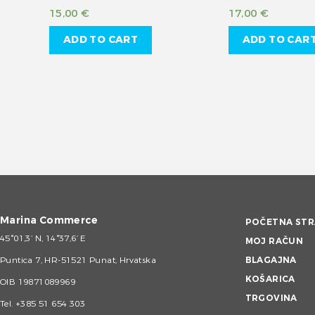
15,00
€
17,00
€
ADD TO CART
ADD TO CAR
Marina Commerce
POČETNA STR
45°01,3’ N, 14°37,6’ E
MOJ RAČUN
Puntica 7, HR-51521 Punat, Hrvatska
BLAGAJNA
KOŠARICA
OIB 19871089969
TRGOVINA
Tel.
+385 51 654 303