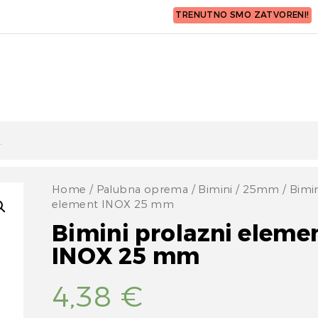
TRENUTNO SMO ZATVORENI!
Home
/
Palubna oprema
/
Bimini
/
25mm
/ Bimin
element INOX 25 mm
Bimini prolazni eleme
INOX 25 mm
4,38
€