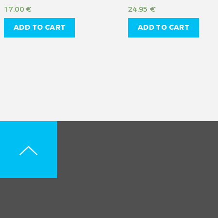
17,00
€
24,95
€
ADD TO CART
ADD TO CART