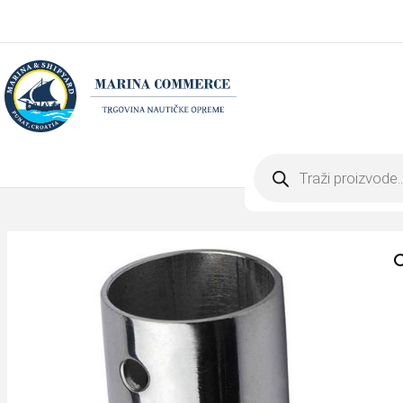
Products
search