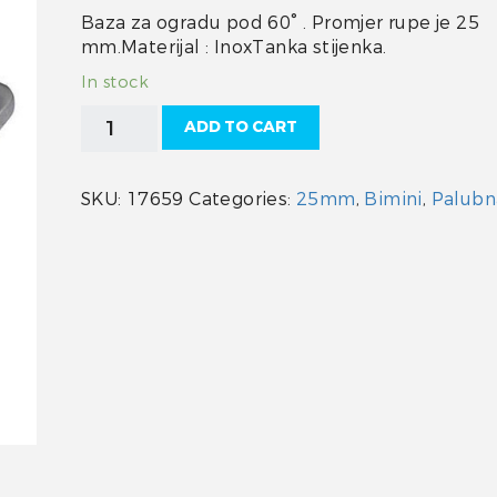
Baza za ogradu pod 60° . Promjer rupe je 25
mm.Materijal : InoxTanka stijenka.
In stock
Bimini
ADD TO CART
prolazni
element
INOX
SKU:
17659
Categories:
25mm
,
Bimini
,
Palubn
25
mm
quantity