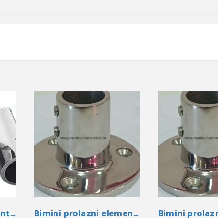
Bimini zglobni element INOX 22 mm
Bimini prolazni element INOX 22 mm