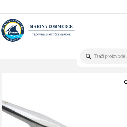
Products
search