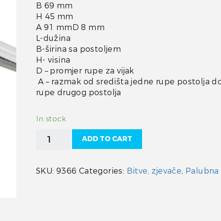
B 69 mm
H 45 mm
A 91 mmD 8 mm
L-dužina
B-širina sa postoljem
H- visina
D – promjer rupe za vijak
A – razmak od središta jedne rupe postolja do
rupe drugog postolja
In stock
Bitva
ADD TO CART
quantity
SKU:
9366
Categories:
Bitve, zjevače
,
Palubna