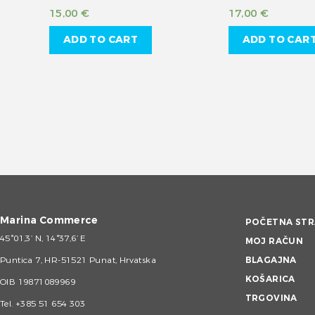
15,00
€
17,00
€
ADD TO CART
ADD TO CAR
Marina Commerce
POČETNA STR
45°01,3’ N, 14°37,6’ E
MOJ RAČUN
Puntica 7, HR-51521 Punat, Hrvatska
BLAGAJNA
KOŠARICA
OIB 19871089969
TRGOVINA
Tel.
+385 51 654 303