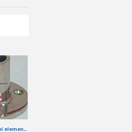
Bimini prolazni element INOX 25 mm