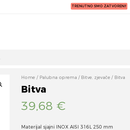
TRENUTNO SMO ZATVORENI!
Home
/
Palubna oprema
/
Bitve, zjevače
/ Bitva
Bitva
39,68
€
Materijal sjajni INOX AISI 316L 250 mm