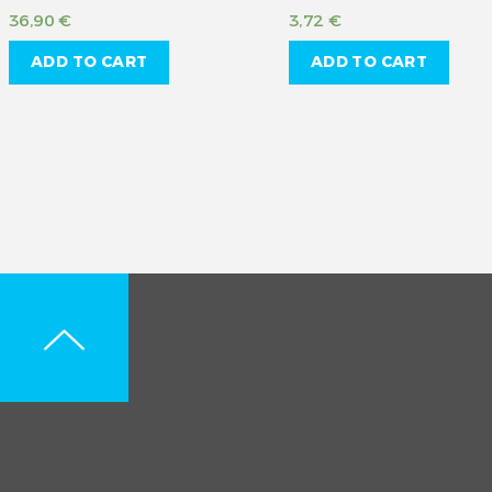
36,90
€
3,72
€
ADD TO CART
ADD TO CART