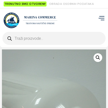
TRENUTNO SMO OTVORENI!
OBRADA OSOBNIH PODATAKA
Products
search