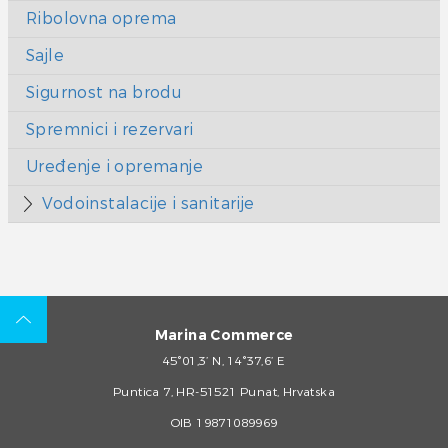
Ribolovna oprema
Sajle
Sigurnost na brodu
Spremnici i rezervari
Uređenje i opremanje
Vodoinstalacije i sanitarije
Marina Commerce
45°01,3’ N, 14°37,6’ E
Puntica 7, HR-51521 Punat, Hrvatska
OIB 19871089969