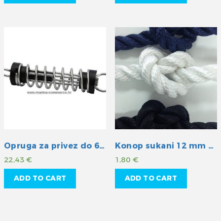
Opruga za privez do 6m
Konop sukani 12 mm plavi
22,43
€
1,80
€
ADD TO CART
ADD TO CART