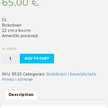
65,00
€
F2
Bokobran
22 cm x 64 cm
Američki proizvod.
In stock
Bokobran
ADD TO CART
Polyform
F2
quantity
SKU:
9533
Categories:
Bokobrani i bove/plutače
,
Privez i sidrenje
Description