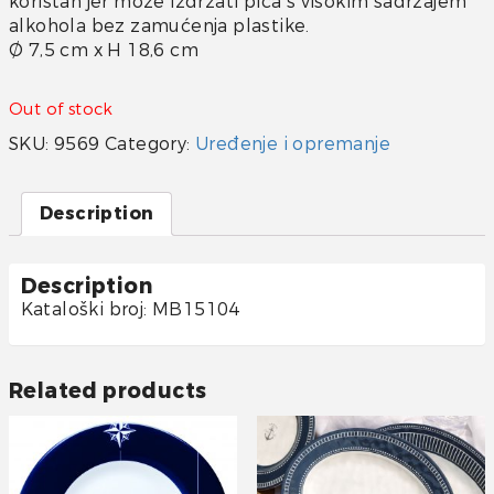
koristan jer može izdržati pića s visokim sadržajem
alkohola bez zamućenja plastike.
Ø 7,5 cm x H 18,6 cm
Out of stock
SKU:
9569
Category:
Uređenje i opremanje
Description
Description
Kataloški broj: MB15104
Related products