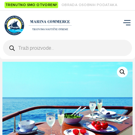
TRENUTNO SMO OTVORENI!
OBRADA OSOBNIH PODATAKA
Products
search