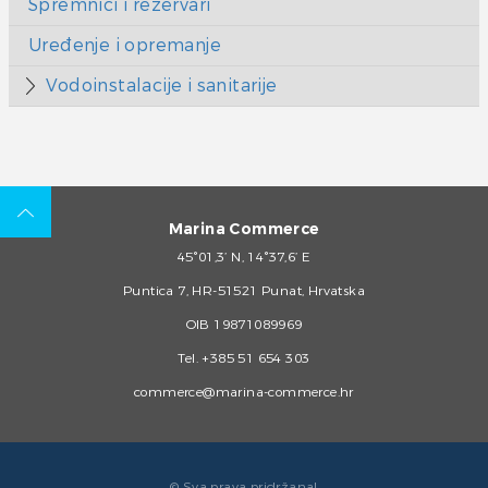
Spremnici i rezervari
Uređenje i opremanje
Vodoinstalacije i sanitarije
Marina Commerce
45°01,3’ N, 14°37,6’ E
Puntica 7, HR-51521 Punat, Hrvatska
OIB 19871089969
Tel.
+385 51 654 303
commerce@marina-commerce.hr
© Sva prava pridržana!