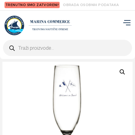
TRENUTNO SMO ZATVORENI!
OBRADA OSOBNIH PODATAKA
Products
search