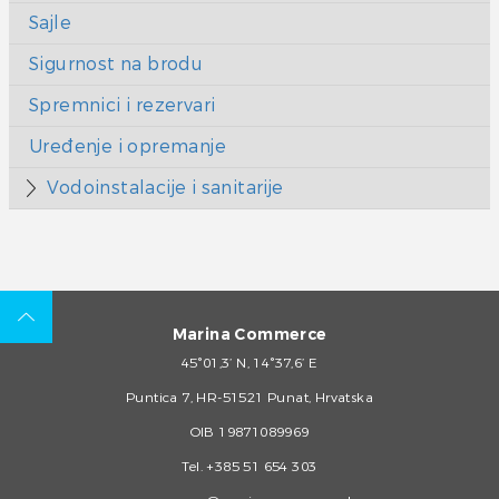
Sajle
Sigurnost na brodu
Spremnici i rezervari
Uređenje i opremanje
Vodoinstalacije i sanitarije
Marina Commerce
45°01,3’ N, 14°37,6’ E
Puntica 7, HR-51521 Punat, Hrvatska
OIB 19871089969
Tel.
+385 51 654 303