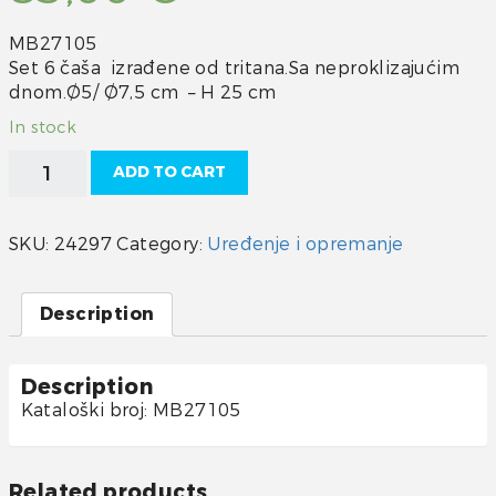
MB27105
Set 6 čaša izrađene od tritana.Sa neproklizajućim
dnom.Ø5/ Ø7,5 cm – H 25 cm
In stock
Čaše
ADD TO CART
za
šampanjac
6/1
SKU:
24297
Category:
Uređenje i opremanje
quantity
Description
Description
Kataloški broj: MB27105
Related products