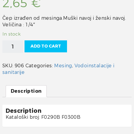
2,65
€
Čep izrađen od mesinga.Muški navoj i ženski navoj.
Veličina : 1/4″
In stock
Čep
ADD TO CART
mesing
1/4"
quantity
SKU:
906
Categories:
Mesing
,
Vodoinstalacije i
sanitarije
Description
Description
Kataloški broj: F0290B F0300B