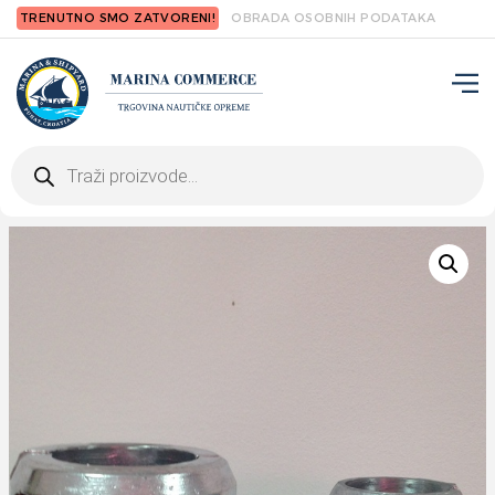
TRENUTNO SMO ZATVORENI!
OBRADA OSOBNIH PODATAKA
Products
search