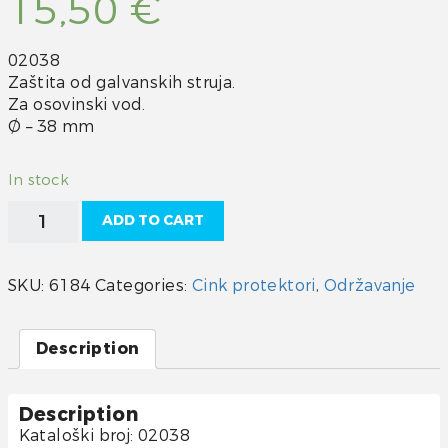
15,50
€
02038
Zaštita od galvanskih struja.
Za osovinski vod.
Ø – 38 mm
In stock
Cink
ADD TO CART
protektor
kugla
38
SKU:
6184
Categories:
Cink protektori
,
Održavanje
quantity
Description
Description
Kataloški broj: 02038