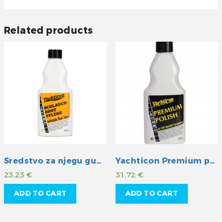
Related products
Sredstvo za njegu gumenih čamaca
Yachticon Premium politura s teflon-om
23,23
€
31,72
€
ADD TO CART
ADD TO CART