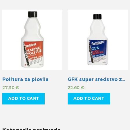
Politura za plovila
GFK super sredstvo za čišćenje
27,30
€
22,60
€
ADD TO CART
ADD TO CART