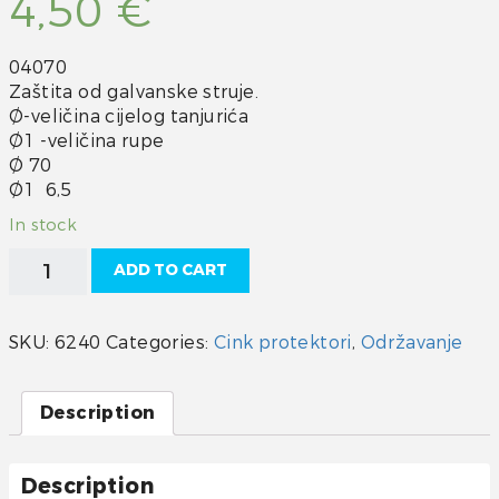
4,50
€
04070
Zaštita od galvanske struje.
Ø-veličina cijelog tanjurića
Ø1 -veličina rupe
Ø 70
Ø1 6,5
In stock
Cink
ADD TO CART
protektor,
tanjur
70
SKU:
6240
Categories:
Cink protektori
,
Održavanje
quantity
Description
Description