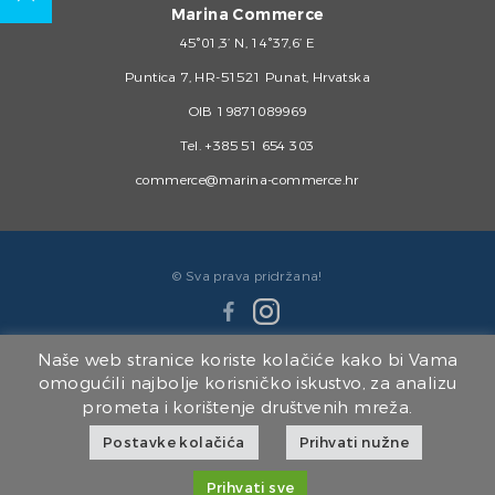
Marina Commerce
45°01,3’ N, 14°37,6’ E
Puntica 7, HR-51521 Punat, Hrvatska
OIB 19871089969
Tel.
+385 51 654 303
commerce@marina-commerce.hr
© Sva prava pridržana!
Naše web stranice koriste kolačiće kako bi Vama
omogućili najbolje korisničko iskustvo, za analizu
prometa i korištenje društvenih mreža.
Članice Marina Punat Grupe:
Postavke kolačića
Prihvati nužne
Marina Punat d.o.o.
|
Brodogradilište Punat d.o.o.
|
Marina Punat Hotel & Resort
|
Marina Commerce d.o.o.
|
Kvarner d.o.o.
Prihvati sve