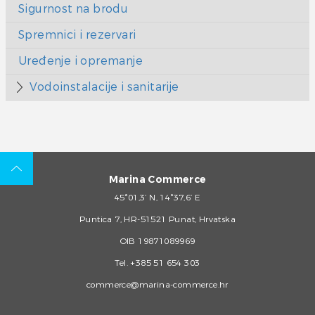
Sigurnost na brodu
Spremnici i rezervari
Uređenje i opremanje
Vodoinstalacije i sanitarije
Marina Commerce
45°01,3’ N, 14°37,6’ E
Puntica 7, HR-51521 Punat, Hrvatska
OIB 19871089969
Tel.
+385 51 654 303
commerce@marina-commerce.hr