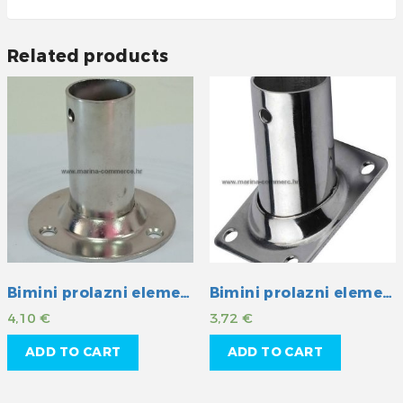
Related products
Bimini prolazni element INOX 22 mm
Bimini prolazni element INOX 22 mm
4,10
€
3,72
€
ADD TO CART
ADD TO CART