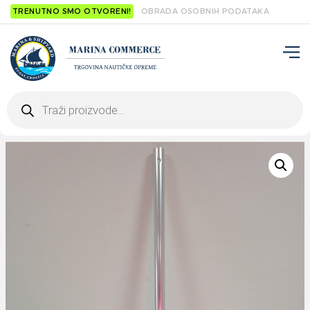
TRENUTNO SMO OTVORENI!
OBRADA OSOBNIH PODATAKA
Products
search