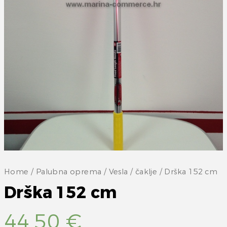
Home
/
Palubna oprema
/
Vesla / čaklje
/ Drška 152 cm
Drška 152 cm
44,50
€