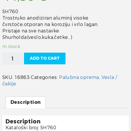
SH760
Trostruko anodiziran aluminij visoke
čvrstoće,otporan na koroziju i vrlo lagan.
Pristaje na sve nastavke
Shurholda(veslo,kuka,četke…)
In stock
Drška
ADD TO CART
152
cm
quantity
SKU:
16863
Categories:
Palubna oprema
,
Vesla /
čaklje
Description
Description
Kataloški broj: SH760