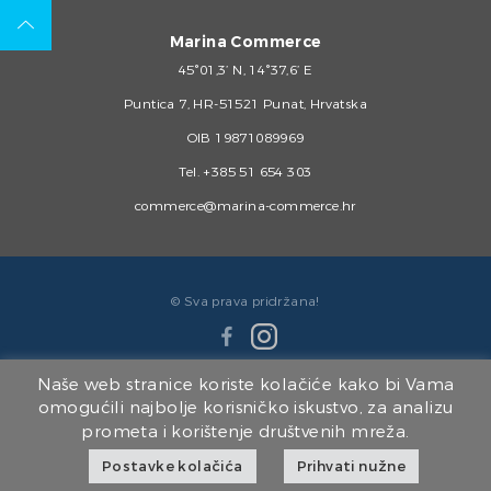
Marina Commerce
45°01,3’ N, 14°37,6’ E
Puntica 7, HR-51521 Punat, Hrvatska
OIB 19871089969
Tel.
+385 51 654 303
commerce@marina-commerce.hr
© Sva prava pridržana!
Naše web stranice koriste kolačiće kako bi Vama
omogućili najbolje korisničko iskustvo, za analizu
prometa i korištenje društvenih mreža.
Članice Marina Punat Grupe:
Postavke kolačića
Prihvati nužne
Marina Punat d.o.o.
|
Brodogradilište Punat d.o.o.
|