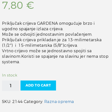
7,80
€
Priključak crijeva GARDENA omogućuje brzo i
ugodno spajanje izlaza crijeva.
Može se odvojiti jednostavnim povlačenjem.
Priključak crijeva prikladan je za 13-milimetarska
(1/2″) i 15-milimetarska (5/8″)crijeva.
Vrtno crijevo može se jednostavno spojiti sa
slavinom.Koristi se spajanje na slavinu jer nema stop
systema.
In stock
Gardena
ADD TO CART
Priključak
crijeva
1/2"
SKU:
2144
Category:
Razna oprema
quantity