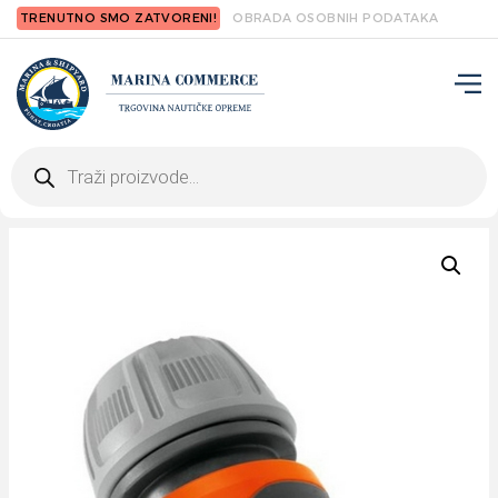
TRENUTNO SMO ZATVORENI!
OBRADA OSOBNIH PODATAKA
Products
search