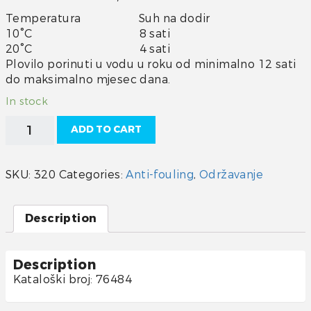
Temperatura Suh na dodir
10°C 8 sati
20°C 4 sati
Plovilo porinuti u vodu u roku od minimalno 12 sati
do maksimalno mjesec dana.
In stock
Hempel
ADD TO CART
Hard
racing
750
SKU:
320
Categories:
Anti-fouling
,
Održavanje
ml
quantity
Description
Description
Kataloški broj: 76484