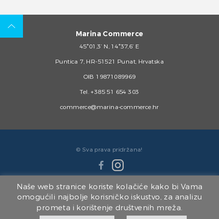
Marina Commerce
45°01,3’ N, 14°37,6’ E
Puntica 7, HR-51521 Punat, Hrvatska
OIB 19871089969
Tel.
+385 51 654 303
commerce@marina-commerce.hr
© Sva prava pridržana!
Naše web stranice koriste kolačiće kako bi Vama
omogućili najbolje korisničko iskustvo, za analizu
prometa i korištenje društvenih mreža.
Članice Marina Punat Grupe: