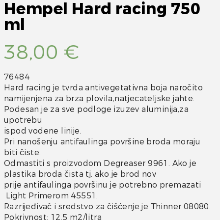
Hempel Hard racing 750
ml
38,00
€
76484
Hard racing je tvrda antivegetativna boja naročito
namijenjena za brza plovila,natjecateljske jahte.
Podesan je za sve podloge izuzev aluminija,za
upotrebu
ispod vodene linije.
Pri nanošenju antifaulinga površine broda moraju
biti čiste.
Odmastiti s proizvodom Degreaser 9961. Ako je
plastika broda čista tj. ako je brod nov
prije antifaulinga površinu je potrebno premazati
Light Primerom 45551.
Razrijeđivač i sredstvo za čišćenje je Thinner 08080.
Pokrivnost: 12.5 m2/litra