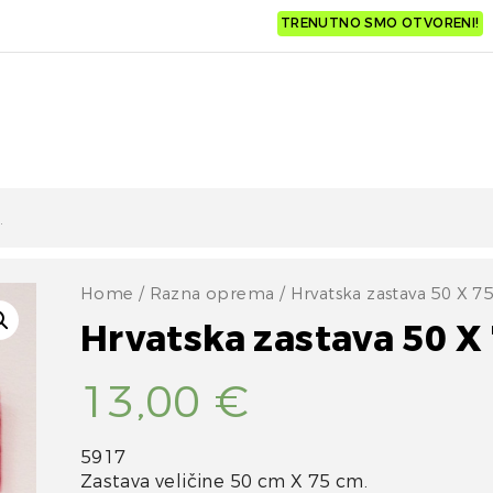
TRENUTNO SMO OTVORENI!
Home
/
Razna oprema
/ Hrvatska zastava 50 X 7
Hrvatska zastava 50 X
13,00
€
5917
Zastava veličine 50 cm X 75 cm.