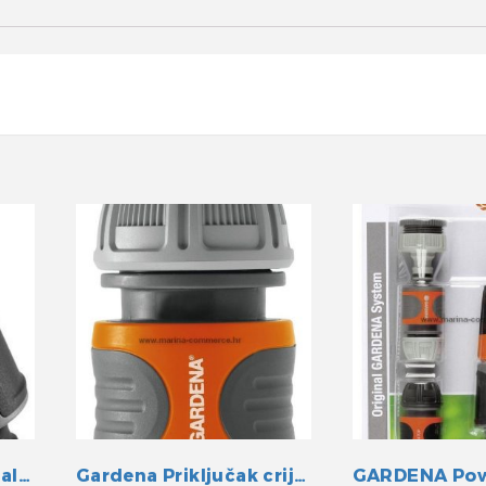
Gardena Classic prskalica
Gardena Priključak crijeva 3/4″