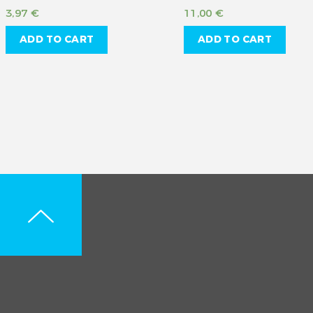
3,97
€
11,00
€
ADD TO CART
ADD TO CART