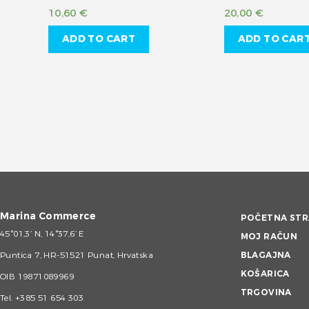
10,60
€
20,00
€
ADD TO CART
ADD TO CAR
Marina Commerce
POČETNA STR
45°01,3’ N, 14°37,6’ E
MOJ RAČUN
Puntica 7, HR-51521 Punat, Hrvatska
BLAGAJNA
KOŠARICA
OIB 19871089969
TRGOVINA
Tel.
+385 51 654 303