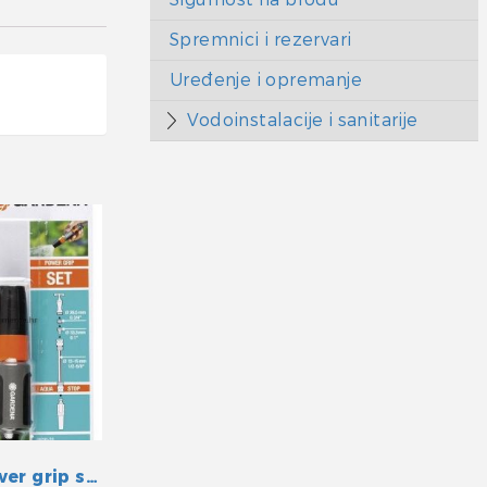
Spremnici i rezervari
Uređenje i opremanje
Vodoinstalacije i sanitarije
GARDENA Power grip system