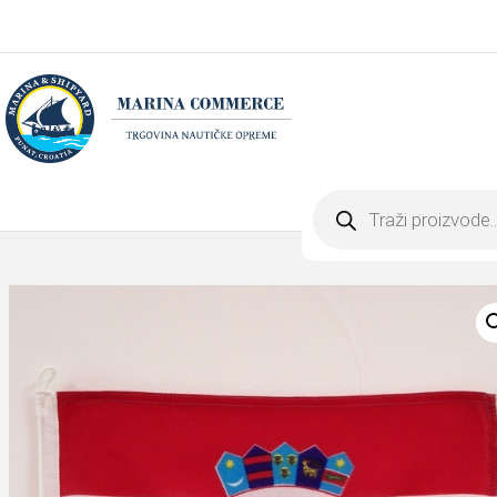
Products
search