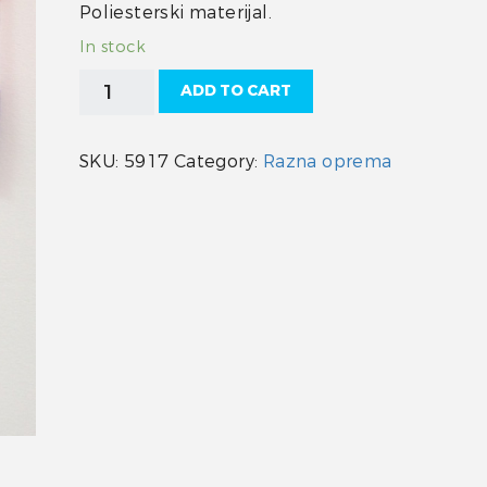
Poliesterski materijal.
In stock
Hrvatska
ADD TO CART
zastava
50
X
SKU:
5917
Category:
Razna oprema
75
cm
quantity