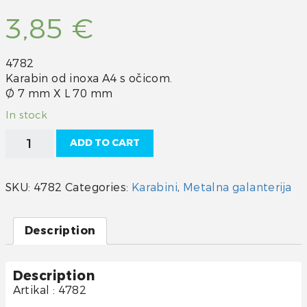
3,85
€
4782
Karabin od inoxa A4 s očicom.
Ø 7 mm X L 70 mm
In stock
Karabin
ADD TO CART
inox
A4
s
SKU:
4782
Categories:
Karabini
,
Metalna galanterija
očicom
70mm
quantity
Description
Description
Artikal : 4782