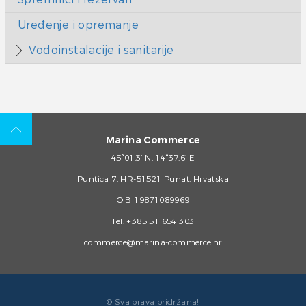
Uređenje i opremanje
Vodoinstalacije i sanitarije
Marina Commerce
45°01,3’ N, 14°37,6’ E
Puntica 7, HR-51521 Punat, Hrvatska
OIB 19871089969
Tel.
+385 51 654 303
commerce@marina-commerce.hr
© Sva prava pridržana!