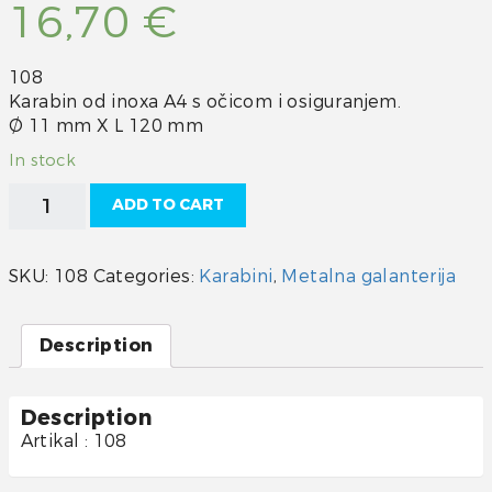
16,70
€
108
Karabin od inoxa A4 s očicom i osiguranjem.
Ø 11 mm X L 120 mm
In stock
Karabin
ADD TO CART
inox
A4
s
SKU:
108
Categories:
Karabini
,
Metalna galanterija
očicom
i
osiguranjem
Description
120mm
quantity
Description
Artikal : 108