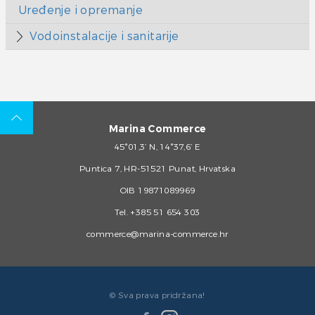
Uređenje i opremanje
Vodoinstalacije i sanitarije
Marina Commerce
45°01,3’ N, 14°37,6’ E
Puntica 7, HR-51521 Punat, Hrvatska
OIB 19871089969
Tel.
+385 51 654 303
commerce@marina-commerce.hr
© Sva prava pridržana!