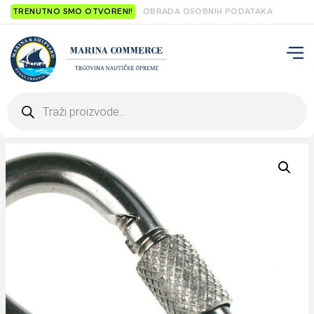
TRENUTNO SMO OTVORENI!
OBRADA OSOBNIH PODATAKA
Products
search