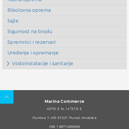
Ribolovna oprema
Sajle
Sigurnost na brodu
Spremnici i rezervari
Uređenje i opremanje
Vodoinstalacije i sanitarije
Marina Commerce
45°01,3’ N, 14°37,6’ E
Puntica 7, HR-51521 Punat, Hrvatska
OIB 19871089969