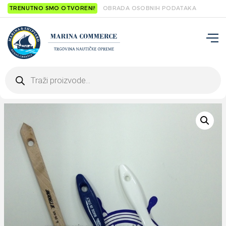
TRENUTNO SMO OTVORENI!
OBRADA OSOBNIH PODATAKA
Products
search