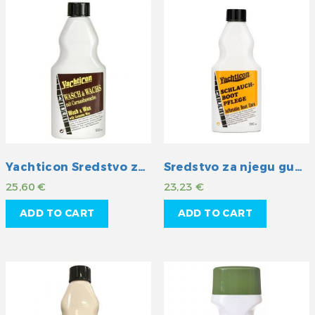
Yachticon Sredstvo za čišćenje i pranje sa zaštitom
Sredstvo za njegu gumenih čamaca
25,60
€
23,23
€
ADD TO CART
ADD TO CART