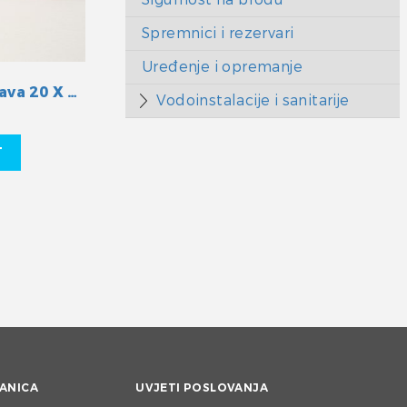
Spremnici i rezervari
Uređenje i opremanje
Slovačka zastava 20 X 30 cm
Vodoinstalacije i sanitarije
T
ANICA
UVJETI POSLOVANJA