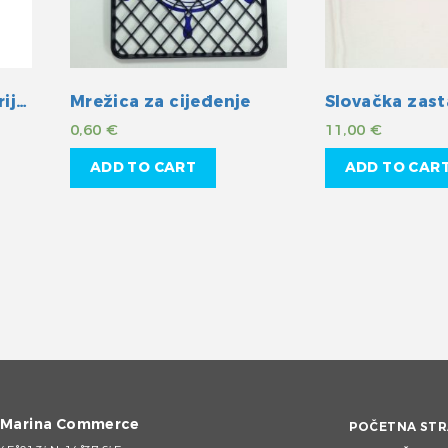
Gardena Priključak crijeva 1/2″
Mrežica za cijeđenje
0,60
€
11,00
€
ADD TO CART
ADD TO CAR
Marina Commerce
POČETNA STR