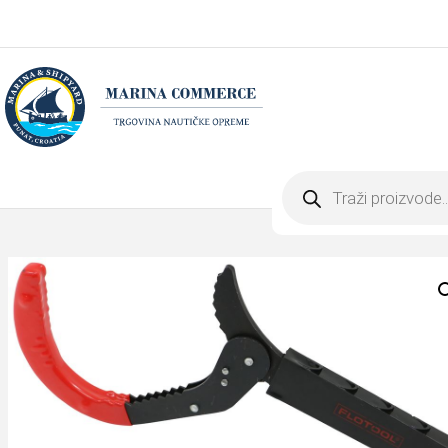
Products
search