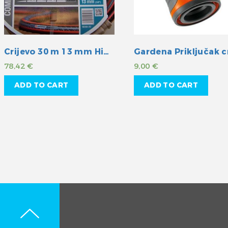
Crijevo 30 m 13 mm High flex
78,42
€
9,00
€
ADD TO CART
ADD TO CART