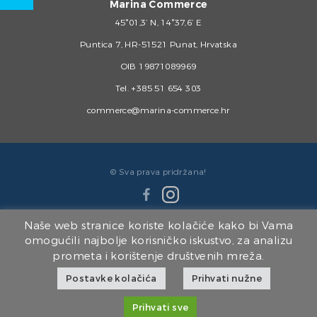
Marina Commerce
45°01,3’ N, 14°37,6’ E
Puntica 7, HR-51521 Punat, Hrvatska
OIB 19871089969
Tel.
+385 51 654 303
commerce@marina-commerce.hr
© Sva prava pridržana!
Naše web stranice koriste kolačiće kako bi Vama
omogućili najbolje korisničko iskustvo, za analizu
prometa i korištenje društvenih mreža.
Članice Marina Punat Grupe:
Postavke kolačića
Prihvati nužne
Marina Punat d.o.o.
|
Brodogradilište Punat d.o.o.
|
Marina Punat Hotel & Resort
|
Marina Commerce d.o.o.
|
Kvarner d.o.o.
Prihvati sve