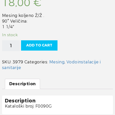
18,00
€
Mesing koljeno Ž/Ž .
90° Veličina:
1 1/4″
In stock
Koljeno
ADD TO CART
mesing
1
1/4"
SKU:
3979
Categories:
Mesing
,
Vodoinstalacije i
quantity
sanitarije
Description
Description
Kataloški broj: F0090G