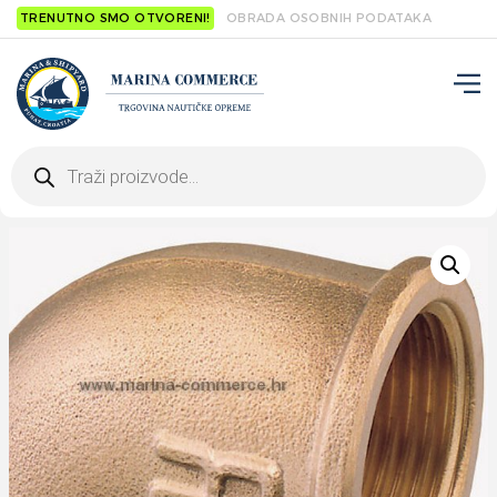
TRENUTNO SMO OTVORENI!
OBRADA OSOBNIH PODATAKA
Products
search