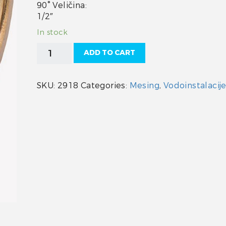
90° Veličina:
1/2″
In stock
Koljeno
ADD TO CART
mesing
1/2"
quantity
SKU:
2918
Categories:
Mesing
,
Vodoinstalacije 