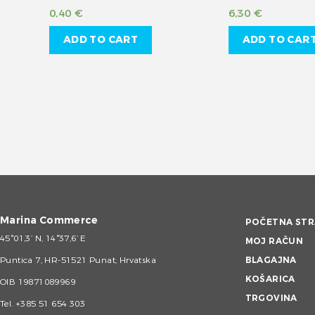
0,40
€
6,30
€
ADD TO CART
ADD TO CAR
Marina Commerce
POČETNA STR
45°01,3’ N, 14°37,6’ E
MOJ RAČUN
Puntica 7, HR-51521 Punat, Hrvatska
BLAGAJNA
KOŠARICA
OIB 19871089969
TRGOVINA
Tel.
+385 51 654 303