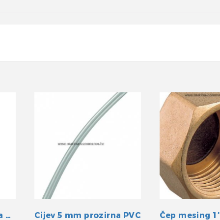
Cijev 35 mm armirana žicom
Cijev 5 mm prozirna PVC
Čep mesing 1