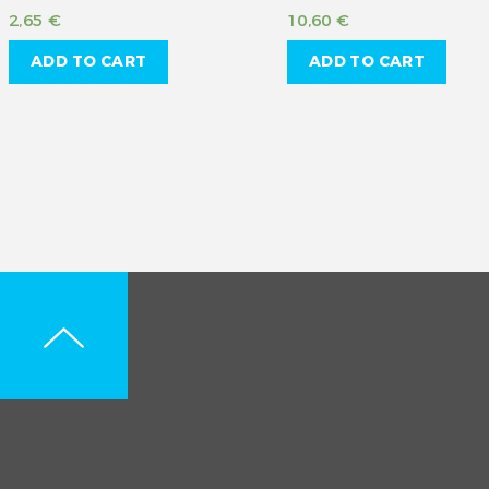
2,65
€
10,60
€
ADD TO CART
ADD TO CART