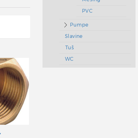
PVC
Pumpe
Slavine
Tuš
WC
″