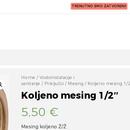
TRENUTNO SMO ZATVORENI!
Home
/
Vodoinstalacije i
sanitarije
/
Priključci
/
Mesing
/ Koljeno mesing 1/2
Koljeno mesing 1/2″
5,50
€
Mesing koljeno Ž/Ž .