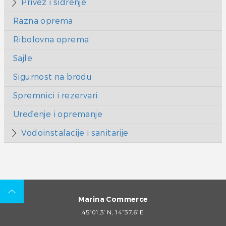
Privez i sidrenje
Razna oprema
Ribolovna oprema
Sajle
Sigurnost na brodu
Spremnici i rezervari
Uređenje i opremanje
Vodoinstalacije i sanitarije
Marina Commerce
45°01,3’ N, 14°37,6’ E