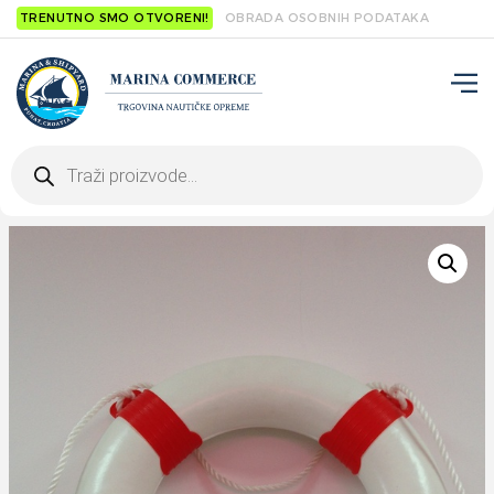
TRENUTNO SMO OTVORENI!
OBRADA OSOBNIH PODATAKA
Products
search