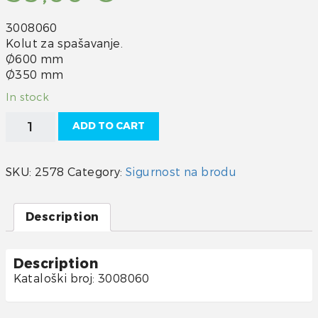
3008060
Kolut za spašavanje.
Ø600 mm
Ø350 mm
In stock
Kolut
ADD TO CART
za
spašavanje
quantity
SKU:
2578
Category:
Sigurnost na brodu
Description
Description
Kataloški broj: 3008060