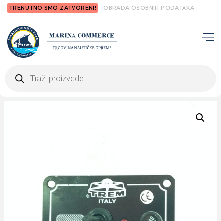
TRENUTNO SMO ZATVORENI!
OBRADA OSOBNIH PODATAKA
Products
search