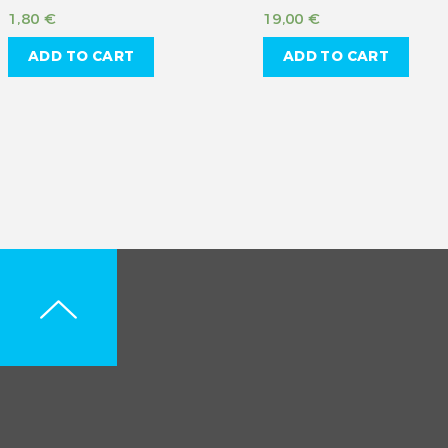
1,80
€
19,00
€
ADD TO CART
ADD TO CART