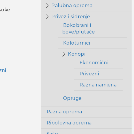
Palubna oprema
isoke
Privez i sidrenje
Bokobrani i
bove/plutače
Koloturnici
Konopi
Ekonomični
zni
Privezni
Razna namjena
Opruge
Razna oprema
Ribolovna oprema
Sajle