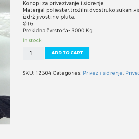
Konopi za privezivanje i sidrenje.
Materijal poliester,trožilni,dvostruko sukani,v
izdržljivosti,ne pluta.
Ø16
Prekidna čvrstoća- 3000 Kg
In stock
Konop
ADD TO CART
sukani
16
mm
SKU:
12304
Categories:
Privez i sidrenje
,
Prive
plavi
quantity