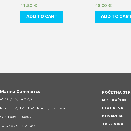
11,30
€
48,00
€
ADD TO CART
ADD TO CAR
Marina Commerce
POČETNA STR
45°01,3’ N, 14°37,6’ E
MOJ RAČUN
Puntica 7, HR-51521 Punat, Hrvatska
BLAGAJNA
KOŠARICA
OIB 19871089969
TRGOVINA
Tel.
+385 51 654 303