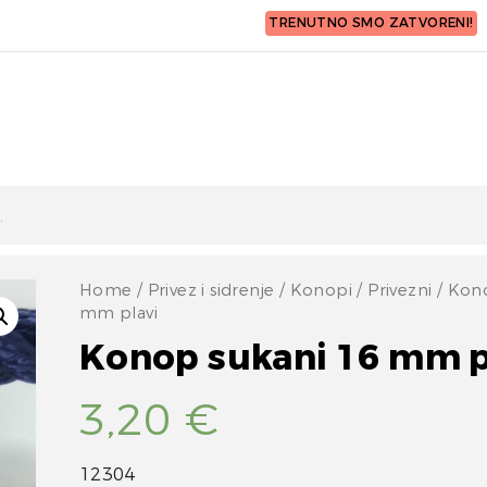
TRENUTNO SMO ZATVORENI!
Home
/
Privez i sidrenje
/
Konopi
/
Privezni
/ Kono
mm plavi
Konop sukani 16 mm p
3,20
€
12304