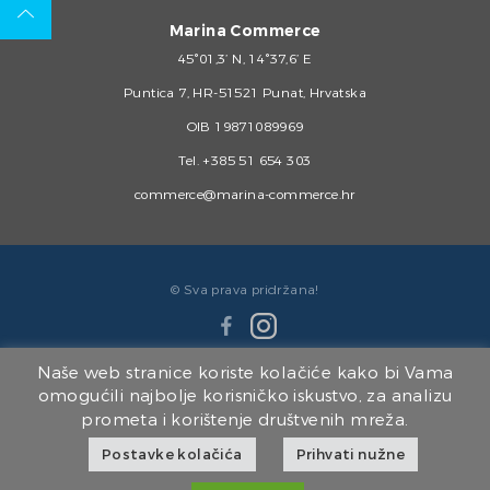
Marina Commerce
45°01,3’ N, 14°37,6’ E
Puntica 7, HR-51521 Punat, Hrvatska
OIB 19871089969
Tel.
+385 51 654 303
commerce@marina-commerce.hr
© Sva prava pridržana!
Naše web stranice koriste kolačiće kako bi Vama
omogućili najbolje korisničko iskustvo, za analizu
prometa i korištenje društvenih mreža.
Članice Marina Punat Grupe:
Postavke kolačića
Prihvati nužne
Marina Punat d.o.o.
|
Brodogradilište Punat d.o.o.
|
Marina Punat Hotel & Resort
|
Marina Commerce d.o.o.
|
Kvarner d.o.o.