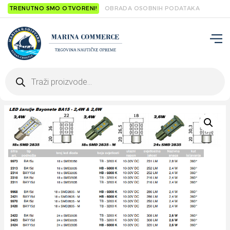
TRENUTNO SMO OTVORENI!
OBRADA OSOBNIH PODATAKA
Products
search