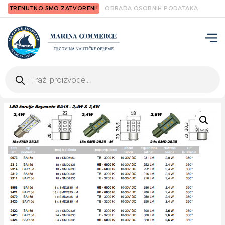
TRENUTNO SMO ZATVORENI!
OBRADA OSOBNIH PODATAKA
Products
search