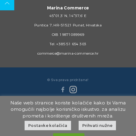
Marina Commerce
45°01,3’ N, 14°37,6’ E
Puntica 7, HR-51521 Punat, Hrvatska
OIB 19871089969
Tel.
+385 51 654 303
commerce@marina-commerce.hr
© Sva prava pridržana!
Naše web stranice koriste kolačiće kako bi Vama
omogućili najbolje korisničko iskustvo, za analizu
prometa i korištenje društvenih mreža.
Članice Marina Punat Grupe:
Postavke kolačića
Prihvati nužne
Marina Punat d.o.o.
|
Brodogradilište Punat d.o.o.
|
Marina Punat Hotel & Resort
|
Marina Commerce d.o.o.
|
Kvarner d.o.o.