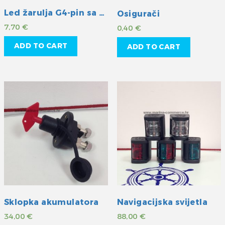
Led žarulja G4-pin sa strane topla
Osigurači
7,70
€
0,40
€
ADD TO CART
ADD TO CART
Sklopka akumulatora
Navigacijska svijetla
34,00
€
88,00
€