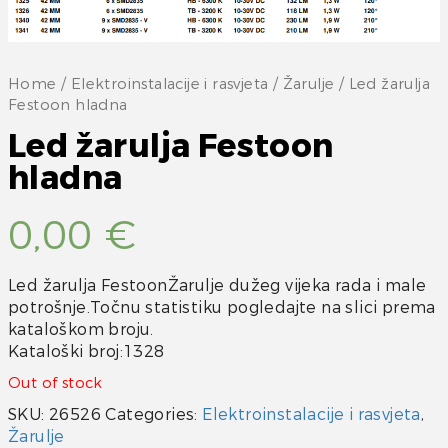
Home
/
Elektroinstalacije i rasvjeta
/
Žarulje
/ Led žarulja
Festoon hladna
Led žarulja Festoon
hladna
0,00
€
Led žarulja FestoonŽarulje dužeg vijeka rada i male
potrošnje.Točnu statistiku pogledajte na slici prema
kataloškom broju.
Kataloški broj:1328
Out of stock
SKU:
26526
Categories:
Elektroinstalacije i rasvjeta
,
Žarulje