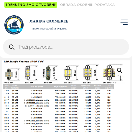
TRENUTNO SMO OTVORENI!
OBRADA OSOBNIH PODATAKA
Products
search