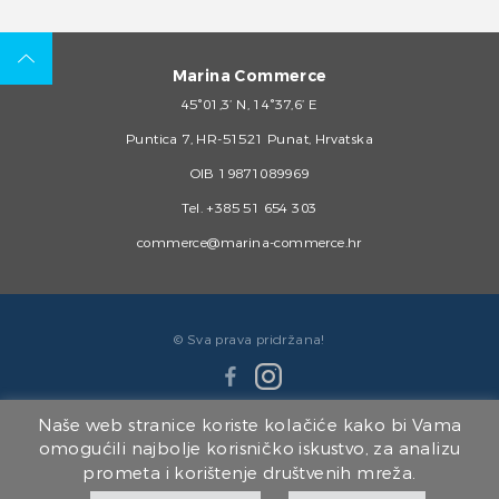
Marina Commerce
45°01,3’ N, 14°37,6’ E
Puntica 7, HR-51521 Punat, Hrvatska
OIB 19871089969
Tel.
+385 51 654 303
commerce@marina-commerce.hr
© Sva prava pridržana!
Naše web stranice koriste kolačiće kako bi Vama
omogućili najbolje korisničko iskustvo, za analizu
prometa i korištenje društvenih mreža.
Članice Marina Punat Grupe: