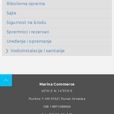
Ribolovna oprema
Sajle
Sigurnost na brodu
Spremnici i rezervari
Uređenje i opremanje
Vodoinstalacije i sanitarije
Marina Commerce
45°01,3’ N, 14°37,6’ E
Puntica 7, HR-51521 Punat, Hrvatska
OIB 19871089969