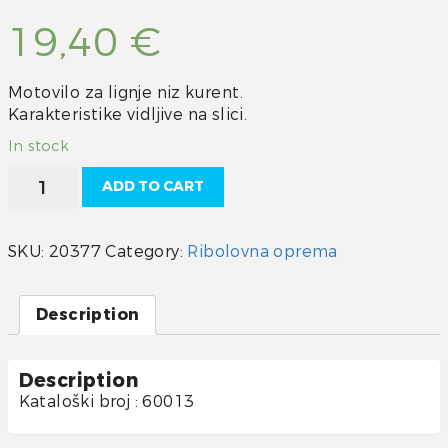
19,40
€
Motovilo za lignje niz kurent.
Karakteristike vidljive na slici.
In stock
Motovilo
ADD TO CART
za
lignje
niz
SKU:
20377
Category:
Ribolovna oprema
kurent
quantity
Description
Description
Kataloški broj : 60013