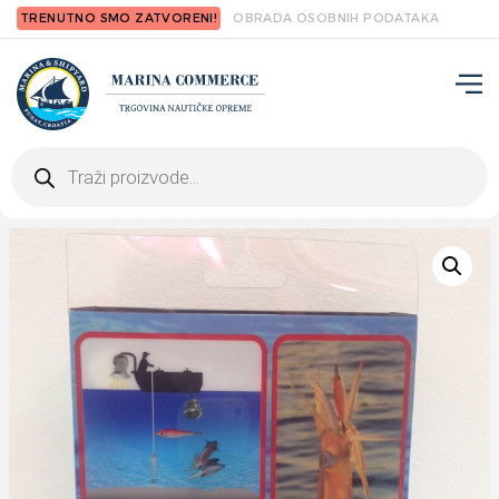
TRENUTNO SMO ZATVORENI!
OBRADA OSOBNIH PODATAKA
Products
search