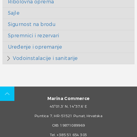
Ribolovna oprema
Sajle
Sigurnost na brodu
Spremnici i rezervari
Uređenje i opremanje
Vodoinstalacije i sanitarije
Marina Commerce
45°01,3’ N, 14°37,6’ E
Puntica 7, HR-51521 Punat, Hrvatska
OIB 19871089969
Tel.
+385 51 654 303