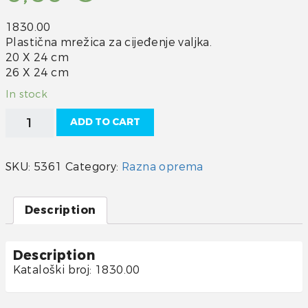
1830.00
Plastična mrežica za cijeđenje valjka.
20 X 24 cm
26 X 24 cm
In stock
Mrežica
ADD TO CART
za
cijeđenje
quantity
SKU:
5361
Category:
Razna oprema
Description
Description
Kataloški broj: 1830.00