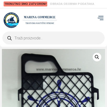
TRENUTNO SMO ZATVORENI!
OBRADA OSOBNIH PODATAKA
Products
search