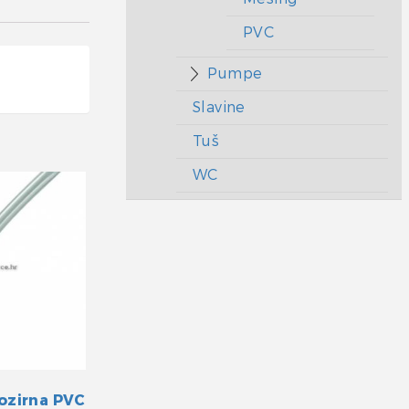
PVC
Pumpe
Slavine
Tuš
WC
ozirna PVC