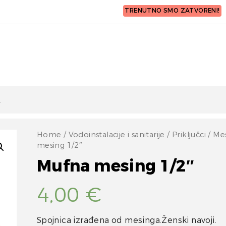
TRENUTNO SMO ZATVORENI!
Home
/
Vodoinstalacije i sanitarije
/
Priključci
/
Me
mesing 1/2″
Mufna mesing 1/2″
4,00
€
Spojnica izrađena od mesinga.Ženski navoji.