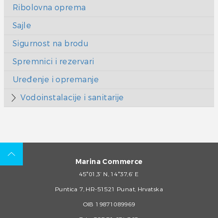
Ribolovna oprema
Sajle
Sigurnost na brodu
Spremnici i rezervari
Uređenje i opremanje
Vodoinstalacije i sanitarije
Marina Commerce
45°01,3’ N, 14°37,6’ E
Puntica 7, HR-51521 Punat, Hrvatska
OIB 19871089969