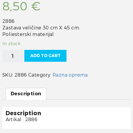
8,50
€
2886
Zastava veličine 30 cm X 45 cm.
Poliesterski materijal.
In stock
Njemačka
ADD TO CART
zastava
30
X
SKU:
2886
Category:
Razna oprema
45
cm
quantity
Description
Description
Artikal : 2886