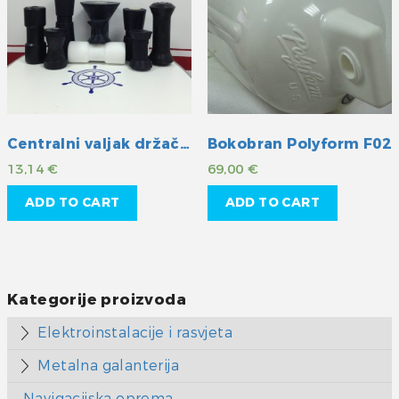
Centralni valjak držač kobilice
Bokobran Polyform F02
13,14
€
69,00
€
ADD TO CART
ADD TO CART
Kategorije proizvoda
Elektroinstalacije i rasvjeta
Metalna galanterija
Navigacijska oprema