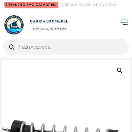
TRENUTNO SMO ZATVORENI!
OBRADA OSOBNIH PODATAKA
Products
search