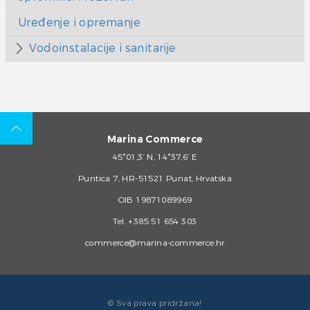
Uređenje i opremanje
Vodoinstalacije i sanitarije
Marina Commerce
45°01,3’ N, 14°37,6’ E
Puntica 7, HR-51521 Punat, Hrvatska
OIB 19871089969
Tel.
+385 51 654 303
commerce@marina-commerce.hr
© Sva prava pridržana!