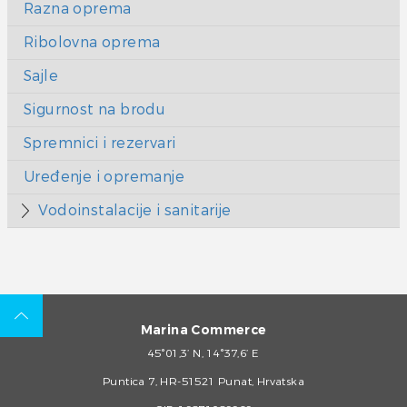
Razna oprema
Ribolovna oprema
Sajle
Sigurnost na brodu
Spremnici i rezervari
Uređenje i opremanje
Vodoinstalacije i sanitarije
Marina Commerce
45°01,3’ N, 14°37,6’ E
Puntica 7, HR-51521 Punat, Hrvatska