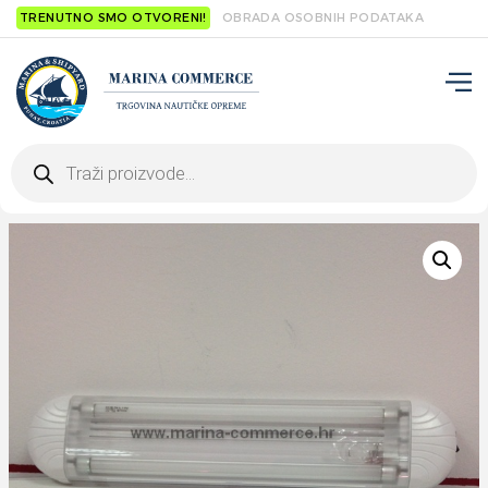
TRENUTNO SMO OTVORENI!
OBRADA OSOBNIH PODATAKA
Products
search