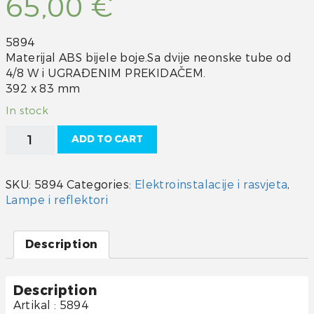
65,00
€
5894
Materijal ABS bijele boje.Sa dvije neonske tube od
4/8 W i UGRAĐENIM PREKIDAČEM.
392 x 83 mm
In stock
Plafonjera
ADD TO CART
quantity
SKU:
5894
Categories:
Elektroinstalacije i rasvjeta
,
Lampe i reflektori
Description
Description
Artikal : 5894