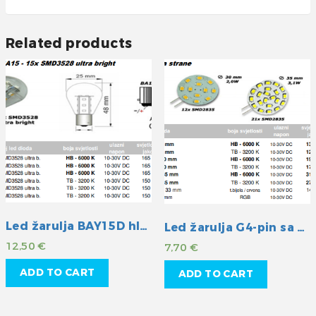
Related products
Led žarulja BAY15D hladna
Led žarulja G4-pin sa strane topla
12,50
€
7,70
€
ADD TO CART
ADD TO CART