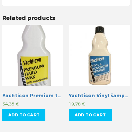
Related products
Yachticon Premium tvrdi vosak s teflonom
Yachticon Vinyl šampon
34,35
€
19,78
€
ADD TO CART
ADD TO CART