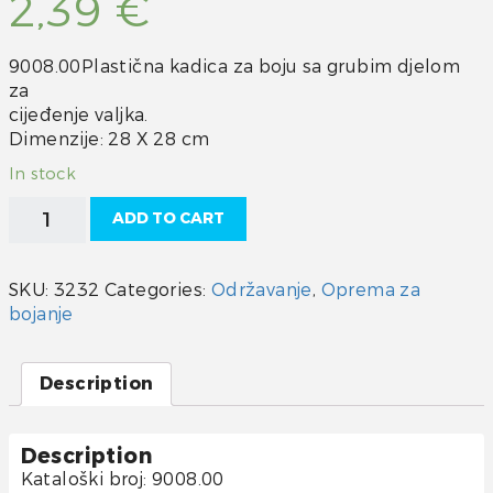
2,39
€
9008.00Plastična kadica za boju sa grubim djelom
za
cijeđenje valjka.
Dimenzije: 28 X 28 cm
In stock
Plastična
ADD TO CART
kadica
za
boju
SKU:
3232
Categories:
Održavanje
,
Oprema za
quantity
bojanje
Description
Description
Kataloški broj: 9008.00