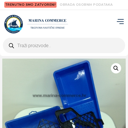
TRENUTNO SMO ZATVORENI!
OBRADA OSOBNIH PODATAKA
Products
search