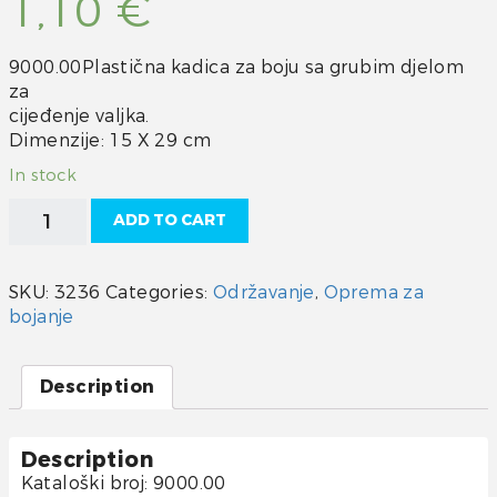
1,10
€
9000.00Plastična kadica za boju sa grubim djelom
za
cijeđenje valjka.
Dimenzije: 15 X 29 cm
In stock
Plastična
ADD TO CART
kadica
za
boju
SKU:
3236
Categories:
Održavanje
,
Oprema za
quantity
bojanje
Description
Description
Kataloški broj: 9000.00