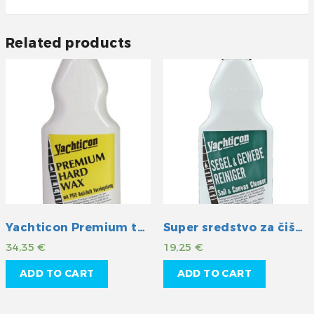
Related products
Yachticon Premium tvrdi vosak s teflonom
Super sredstvo za čišćenje jedara i platna
34,35
€
19,25
€
ADD TO CART
ADD TO CART